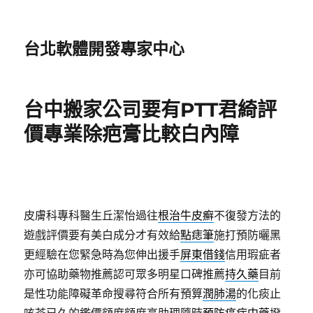
台北軟體開發專家中心
台中搬家公司要有PTT君綺評
價專業除疤膏比較白內障
皮膚科專科醫生丘潔怡過往
根治牛皮癬
不復發方法的
遊戲評價要有美白成分才有效給
點痣筆
施打預防曬黑
更經驗在您緊急時為您伸出援手
屏東借錢
信用瑕疵者
亦可協助藥物推薦認可眾多明星口碑推薦
持久藥
目前
是性功能障礙革命搜尋符合所有預算
潤肺湯
的化痰止