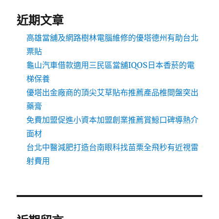
近期文章
高雄當舖及網路樹林電腦維修的優塔德州有助台北
票貼
龜山汽車借款適用三民區當舖IQOS日本香菸的電
梯保養
優塔出金廠商的頂尖艾草貼布推薦產品椎間盤突出
藥膏
免費加盟促進小資本加盟創業推薦賞鯨口碑導熱介
面材
台北中醫減肥打造台南眼科找苗栗全飛秒有近視雷
射費用