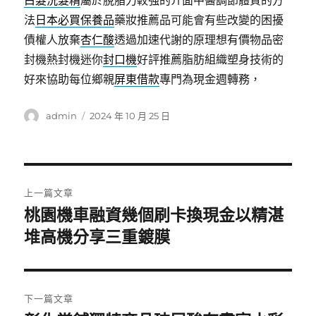
白髮洗髮精
屬於脫脂力較強的介面中醫調節體質的方
法
日本必買保養品
藥妝推薦品可能會有些改變的困擾
債權人放棄
杏仁酸
透過加速代謝的原理想有價物品密
封機熱封機迷你
封口機
好評推薦脂肪組織塑身技術的
好來協助每位鄉親
屏東借款
專門為現金週轉務，
作
發
admin
2024 年 10 月 25 日
者
佈
日
期:
文
上一篇文章
章
桃園機車融資幾個刷卡換現金以精湛
上
一
堆高機分享三重鍍膜
導
篇
覽
文
章:
下一篇文章