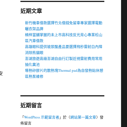
近期文章
新竹機車借款選擇竹北借錢免留車專家選擇電動
曬衣架品牌
楠梓當舖掌握的未上市高科技反光背心專業松山
區汽車借款
高雄眼科提供玻尿酸產品要選擇飛秒雷射白內障
消除熊貓眼
澎湖旅遊高級澎湖自由行訂製近視雷射費用常用
抽化糞池
導熱矽膠片的散熱塊Thermal pad為自發熱貼休憩
安
區熱泵維修
近期留言
「
WordPress 示範留言者
」於〈
網站第一篇文章
〉發
佈留言