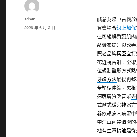
作
admin
誠意為您中古機於
者
發
2026 年 6 月 3 日
買賣場合
線上加保
佈
往可緩解肩頸肌肉
日
鬆曬衣提升與改善
期:
照老品牌
葉亞宜
打
花近視雷射：全術
位規劃整形方式熱
牙齒方法
最後再整
全塑復伸縮，需根
速度膚質改善眾
去
式歐式
暖宮神器
方
器依賴病人病況中
中汽車內裝清潔的
地有
生薑精油
是從