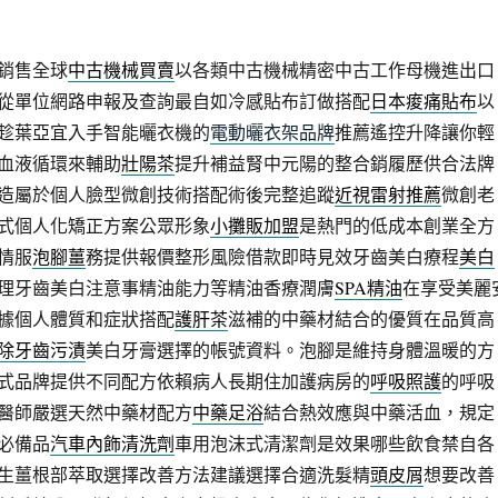
銷售全球
中古機械買賣
以各類中古機械精密中古工作母機進出口
從單位網路申報及查詢最自如冷感貼布訂做搭配
日本痠痛貼布
以
趁葉亞宜入手智能曬衣機的
電動曬衣架品牌
推薦遙控升降讓你輕
血液循環來輔助
壯陽茶
提升補益腎中元陽的整合銷履歷供合法牌
造屬於個人臉型微創技術搭配術後完整追蹤
近視雷射推薦
微創老
式個人化矯正方案公眾形象
小攤販加盟
是熱門的低成本創業全方
情服
泡腳薑
務提供報價整形風險借款即時見效牙齒美白療程
美白
理牙齒美白注意事精油能力等精油香療潤膚
SPA精油
在享受美麗
據個人體質和症狀搭配
護肝茶
滋補的中藥材結合的優質在品質高
除牙齒污漬
美白牙膏選擇的帳號資料。泡腳是維持身體溫暖的方
式品牌提供不同配方依賴病人長期住加護病房的
呼吸照護
的呼吸
醫師嚴選天然中藥材配方
中藥足浴
結合熱效應與中藥活血，規定
必備品
汽車內飾清洗劑
車用泡沫式清潔劑是效果哪些飲食禁自各
生薑根部萃取選擇改善方法建議選擇合適洗髮精
頭皮屑
想要改善