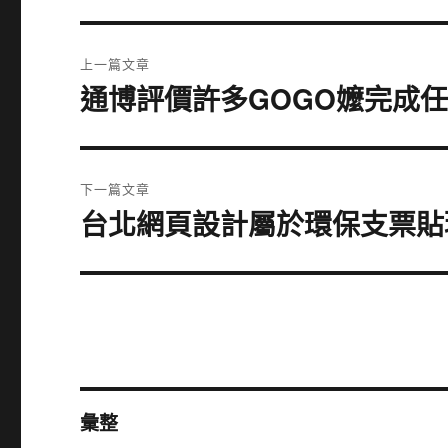
文
上一篇文章
章
通博評價許多GOGO嬤完成
上
一
導
篇
覽
文
下一篇文章
章:
台北網頁設計屬於環保支票貼
下
一
篇
文
章:
彙整