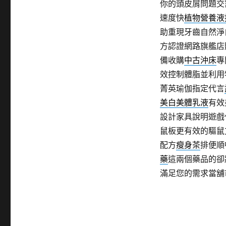
你的頭皮屑問題交
速度快
植物營養液
助重現牙齒自然淨
方認證網路旗艦店
備收購
中古沖床
專
效控制體脂並利用
菁英瑜伽指定代言
美白美體乳液
有效
設計家具說明遊戲
鼠板更有效的驅鼠
配方
瘦身茶
排便順
藥
這兩個藥品的卻
滿足您的需求當舖