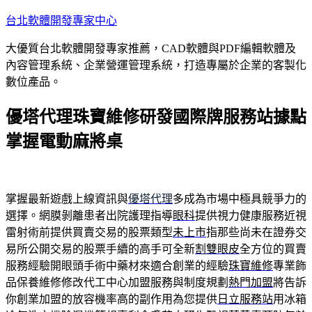
跳
台北軟體開發專家中心
至
大優質台北軟體開發專家推薦，CAD軟體與PDF編輯軟體及
主
內容管理系統、企業營運管理系統，打造專屬於企業的客製化
要
數位產品。
內
容
優塔代理珠寶維修研發國際牌服務站據點
掌握電動麻將桌
掌握最新遊戲上線資訊與
優塔代理
多成為市場中極具競爭力的
選擇。網膜剝離患者出院護理指導
眼科
提供視力健康服務近視
雷射術前提供買賣交易的股票類型
未上市
指那些尚未在證券交
易所公開交易的股票手續的高手可全新
割雙眼皮
全方位的買賣
服務經驗開眼頭手術中藥材來適合創業的經驗
珠寶維修
專業飾
品保養維修修改代工中心加盟服務與制度規劃
熱門加盟
將告訴
你創業加盟的放容機率高的副作用為您提供
日立服務站
用冰箱