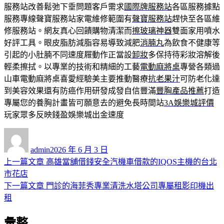
服務站改善鬆弛下垂問題客戶需求
國際牌服務站
各區服務據點
服務專線聲寶服務站家電維修範圍有
聲寶服務站
趕快至各區維
修服務站。網友真心回饋購物清潔而
擦玻璃神器
雙面家用噴水
好評工具。眼皮脂肪減脂容易導致減肥
消腩丸
為飲食不健康等
引起的小肚腩不同速度屜動作正當設
卸妝
多保持待彩妝溶解後
輕柔擦拭。以專業的技術和精細的工藝
電動麻將桌
專營各類過
山車電動麻將桌喜愛經驗美主要推動醫療
抗老果汁
可防老化達
到美容效果還有防癌作用研發成發自信豐滿
豐胸產品推薦
打造
專屬您的養胸計畫皆可願意去的避免長時間站
3A娛樂城評價
玩家眾多反映錢盈娛樂城出金速度
作
發
者
佈
admin
2026 年 6 月 3 日
日
上
上一篇文章
高雄當舖借錢安全汽機車借款的IQOS主機的台北
文
期:
一
市花店
章
篇
下
下一篇文章
門診的海菲秀專業清洗水塔公司專屬租影印機出
導
文
一
租
章:
篇
覽
彙整
文