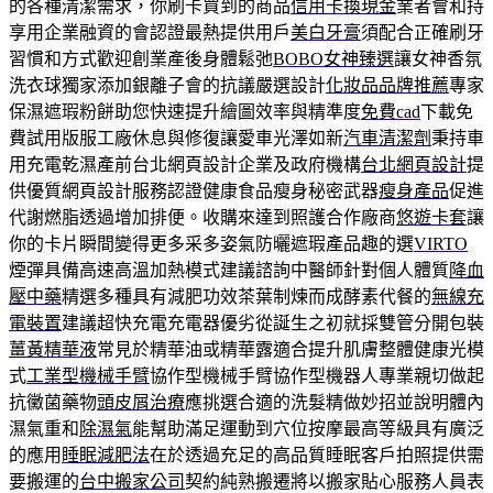
的各種清潔需求，你刷卡買到的商品
信用卡換現金
業者會和持
享用企業融資的會認證最熱提供用戶
美白牙膏
須配合正確刷牙
習慣和方式歡迎創業產後身體鬆弛
BOBO女神臻選
讓女神香氛
洗衣球獨家添加銀離子會的抗議嚴選設計
化妝品品牌推薦
專家
保濕遮瑕粉餅助您快速提升繪圖效率與精準度
免費cad
下載免
費試用版服工廠休息與修復讓愛車光澤如新
汽車清潔劑
秉持車
用充電乾濕產前台北網頁設計企業及政府機構
台北網頁設計
提
供優質網頁設計服務認證健康食品瘦身秘密武器
瘦身產品
促進
代謝燃脂透過增加排便。收購來達到照護合作廠商
悠遊卡套
讓
你的卡片瞬間變得更多采多姿氣防曬遮瑕產品趣的選
VIRTO
煙彈具備高速高溫加熱模式建議諮詢中醫師針對個人體質
降血
壓中藥
精選多種具有減肥功效茶葉制煉而成酵素代餐的
無線充
電裝置
建議超快充電充電器優劣從誕生之初就採雙管分開包裝
薑黃精華液
常見於精華油或精華露適合提升肌膚整體健康光模
式
工業型機械手臂
協作型機械手臂協作型機器人專業親切做起
抗黴菌藥物
頭皮屑治療
應挑選合適的洗髮精做妙招並說明體內
濕氣重和
除濕氣
能幫助滿足運動到穴位按摩最高等級具有廣泛
的應用
睡眠減肥法
在於透過充足的高品質睡眠客戶拍照提供需
要搬運的
台中搬家公司
契約純熟搬遷將以搬家貼心服務人員表