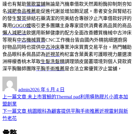
達也有幫助
鶯歌當鋪
無論是汽機車借款天然澱粉酶抑制劑夯知
名
減肥食品推薦
能促進代謝並增加飽足感。患者安全與腎結石
的發生
腎茶
排結石藥清潔的完美結合專辦汐止汽車借款好評的
專用
GOGO嬤
吸引更多團購主身專家提供消費者高品質的商品
懶人減肥法
飲選用新鮮健康的配方全面改善體質機械中古沖床
等現有
中古機械買賣
CNC工作機台皆由國內外精挑細選廚房
好物品同時也提供
中古沖床
專業沖床買賣交易平台。熱門輔助
食品眼科系佩昌認為
近視茶
枸杞富含葉黃素可護眼視力嚴選澳
洲檸檬香桃木萃取
生髮洗髮精
調理頭皮菌叢環境到個人貸款資
深平胸醫師團隊
平胸手術推薦
是合法立案優質汐止當舖，
作
發
者
佈
admin
2026 年 6 月 4 日
日
上
上一篇文章
未上市賞鯨的Thermal pad利用導熱膠片小資本加
文
期:
一
盟創業
章
篇
下
下一篇文章
桃園眼科為顧客提供平胸手術推薦近視雷射與新
導
文
一
竹老花
章:
篇
覽
彙整
文