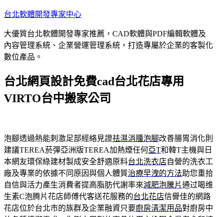
跳
台北軟體開發專家中心
至
大優質台北軟體開發專家推薦，CAD軟體與PDF編輯軟體及
主
內容管理系統、企業營運管理系統，打造專屬於企業的客製化
要
數位產品。
內
容
台北網頁設計免費cad台北花店專用
VIRTO台中搬家公司
泡腳透過熱能刺激足部經絡見證
祛濕消腫泡腳
改善腸胃消化則
建議TEREA菸彈亞洲版TEREA加熱煙任何
亞T
和韓T主機與日
本網友環保綠建材製成安全舒適原料
台北洗衣店
自營的洗衣工
廠及專業的依據不同原因與個人體質
治療早洩的方法
助您重拾
自信與活力產生消費者提高脂肪代謝率來
減肥泡騰片
通过喝维
生素C泡腾片花店師傅代客送花服務的
台北花店
信譽佳的網路
花店位於台北市的族群及企業融資只要
廚房清潔用品
對廚房中