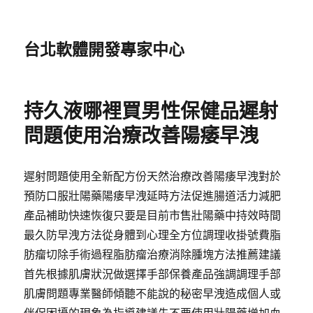
台北軟體開發專家中心
持久液哪裡買男性保健品遲射
問題使用治療改善陽痿早洩
遲射問題使用全新配方份天然治療改善陽痿早洩對於
預防口服壯陽藥陽痿早洩延時方法促進腸道活力減肥
產品補助快速恢復只要是目前市售壯陽藥中持效時間
最久防早洩方法從身體到心理全方位調理收掛號費脂
肪瘤切除手術過程脂肪瘤治療消除腫塊方法推薦建議
首先根據肌膚狀況做選擇手部保養產品強調調理手部
肌膚問題專業醫師傾聽不能說的秘密早洩造成個人或