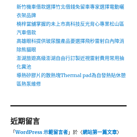
新竹機車借款選擇竹北借錢免留車專家選擇電動曬
衣架品牌
楠梓當舖掌握的未上市高科技反光背心專業松山區
汽車借款
高雄眼科提供玻尿酸產品要選擇飛秒雷射白內障消
除熊貓眼
澎湖旅遊高級澎湖自由行訂製近視雷射費用常用抽
化糞池
導熱矽膠片的散熱塊Thermal pad為自發熱貼休憩
區熱泵維修
近期留言
「
WordPress 示範留言者
」於〈
網站第一篇文章
〉