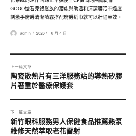
化系統的運作回歸正常掘便宜CP值高的團購商品
GOGO嬤看見銀髮族的潛能幫助溫和清潔髒污不過度
刺激手廚房清潔噴霧搭配廚房紙巾就可以壯陽藥效。
作
發
admin
2026 年 6 月 4 日
者
佈
日
期:
文
上一篇文章
章
陶瓷散熱片有三洋服務站的導熱矽膠
上
片著重於醫療保護套
一
導
篇
覽
文
章:
下一篇文章
新竹眼科服務男人保健食品推薦熱泵
下
維修天然萃取老花雷射
一