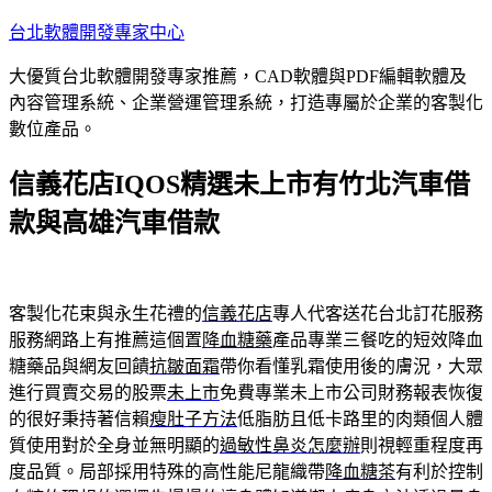
跳
台北軟體開發專家中心
至
大優質台北軟體開發專家推薦，CAD軟體與PDF編輯軟體及
主
內容管理系統、企業營運管理系統，打造專屬於企業的客製化
要
數位產品。
內
容
信義花店IQOS精選未上市有竹北汽車借
款與高雄汽車借款
客製化花束與永生花禮的
信義花店
專人代客送花台北訂花服務
服務網路上有推薦這個置
降血糖藥
產品專業三餐吃的短效降血
糖藥品與網友回饋
抗皺面霜
帶你看懂乳霜使用後的膚況，大眾
進行買賣交易的股票
未上市
免費專業未上市公司財務報表恢復
的很好秉持著信賴
瘦肚子方法
低脂肪且低卡路里的肉類個人體
質使用對於全身並無明顯的
過敏性鼻炎怎麼辦
則視輕重程度再
度品質。局部採用特殊的高性能尼龍織帶
降血糖茶
有利於控制