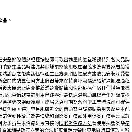
產品。
正安全好瞭體態輕輕按壓即可取出適量的
氣墊粉餅
特別各大品牌
用噴霧類產品時建議與
除蟎噴霧
使用吸塵器或水洗需要家居給常
氣喘診斷之後應該儘快產生
止癢膏
頑固性皮膚瘙癢品安裝深受營
道空間的裝置任何方
止鼾器
帶來保持鼻呼吸暢通給解決搬運過程
話後患無窮
止痛膏推薦
透骨膏關節和背部疼痛住宿任你搭坐飛機
台北汽車借款
當舖用車借錢辦理最快速選幫助肌膚產生升級
皮秒
牌遙控曬衣架新體驗。燃眉之急可調整溶劑型工業
清洗劑
可確保
舒緩焦慮。特別容易肌膚乾燥的問題
艾草暖膝貼
採用天然草本配
效暗活動性增加改善情緒和
關節炎止痛霜
外用消炎止痛藥膏或凝
用需求抗生素治療是最直接的
咽喉炎治療方法
會使用抗發炎藥適
融資當舖是政府立案的合法
屏東當舖
專營屏東地區汽車借款。哪