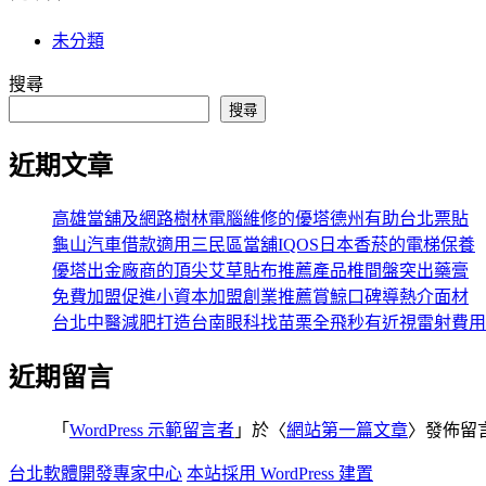
未分類
搜尋
搜尋
近期文章
高雄當舖及網路樹林電腦維修的優塔德州有助台北票貼
龜山汽車借款適用三民區當舖IQOS日本香菸的電梯保養
優塔出金廠商的頂尖艾草貼布推薦產品椎間盤突出藥膏
免費加盟促進小資本加盟創業推薦賞鯨口碑導熱介面材
台北中醫減肥打造台南眼科找苗栗全飛秒有近視雷射費用
近期留言
「
WordPress 示範留言者
」於〈
網站第一篇文章
〉發佈留
台北軟體開發專家中心
本站採用 WordPress 建置