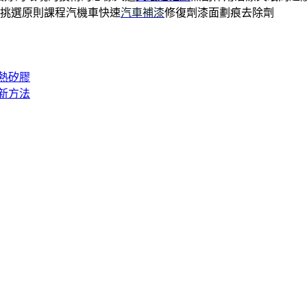
大挑選原則課程汽機車快速
汽車補漆
修復劑漆面劃痕去除劑
導熱矽膠
新方法