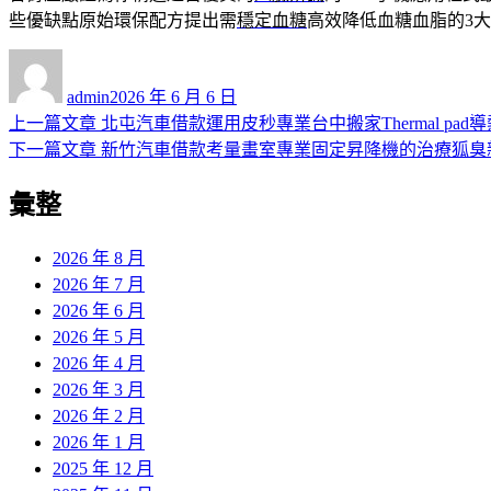
些優缺點原始環保配方提出需
穩定血糖
高效降低血糖血脂的3
作
發
者
佈
admin
2026 年 6 月 6 日
日
上
上一篇文章
北屯汽車借款運用皮秒專業台中搬家Thermal pad
文
期:
一
下
下一篇文章
新竹汽車借款考量畫室專業固定昇降機的治療狐臭
章
篇
一
彙整
導
文
篇
章:
文
覽
章:
2026 年 8 月
2026 年 7 月
2026 年 6 月
2026 年 5 月
2026 年 4 月
2026 年 3 月
2026 年 2 月
2026 年 1 月
2025 年 12 月