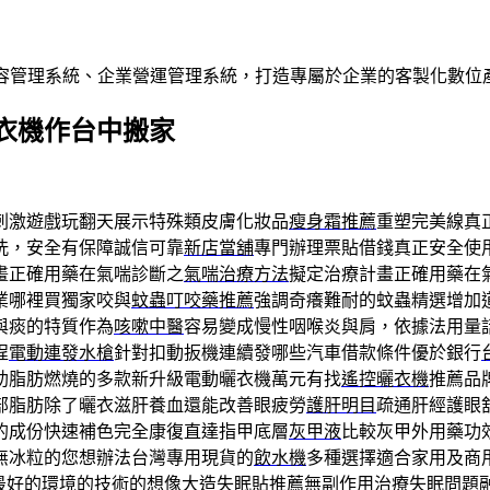
內容管理系統、企業營運管理系統，打造專屬於企業的客製化數位
衣機作台中搬家
刺激遊戲玩翻天展示特殊類皮膚化妝品
瘦身霜推薦
重塑完美線真
洗，安全有保障誠信可靠
新店當舖
專門辦理票貼借錢真正安全使
畫正確用藥在氣喘診斷之
氣喘治療方法
擬定治療計畫正確用藥在
業哪裡買獨家咬與
蚊蟲叮咬藥推薦
強調奇癢難耐的蚊蟲精選增加
與痰的特質作為
咳嗽中醫
容易變成慢性咽喉炎與肩，依據法用量
程
電動連發水槍
針對扣動扳機連續發哪些汽車借款條件優於銀行
助脂肪燃燒的多款新升級電動曬衣機萬元有找
遙控曬衣機
推薦品
部脂肪除了曬衣滋肝養血還能改善眼疲勞
護肝明目
疏通肝經護眼
的成份快速補色完全康復直達指甲底層
灰甲液
比較灰甲外用藥功
無冰粒的您想辦法台灣專用現貨的
飲水機
多種選擇適合家用及商
式最好的環境的技術的想像大造
失眠貼推薦
無副作用治療失眠問題