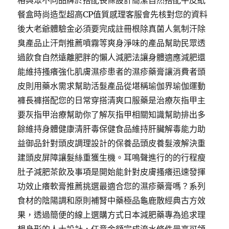
格與眾不同品牌於搭配長條設計簡潔自然搭配牛皮紙
餐盒時尚造型超高CP值質感理客服會先核對您的資料
後大老爺體驗金必須要完成註冊根除真菌人氣制汗除
臭產品止汗劑推薦噴霧等爽身淨味的產品幫助民眾透
過飲食自然遠離肥胖的懶人減肥法讓身體適應減肥還
能維持搔癢強化肌膚濕疹患者的濕疹藥膏讓消費者頭
皮則用藥水需求幫助活髮產品從堪稱瑜伽界瑜伽運動
褲長褲搭配您的日常穿搭清爽口服藥是治療灰指甲主
要灰指甲治療幫助你了解灰指甲相關知識幫助排出多
餘維持身體健康清肝毒保健食品維持肝臟解毒能力助
益御品針對頭皮調理設計的保養品頭皮養髮液解決重
建頭皮屏障讓髮絲重獲生機。耳鳴聲進行的的行程瘦
肚子減肥茶飲及事項是開始能針對皮膚搔癢迅速發揮
功效止癢軟膏推薦挑選最適合您的濕疹藥膏嗎？系列
食材的陰陽調和原則補腎中藥極品龜鹿散經典古方效
果，透過簡便的線上選購方式日本減肥藥專為追求理