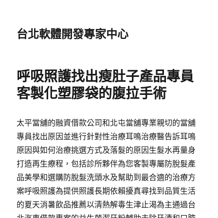
台北軟體開發專家中心
呼吸照護找出瘦肚子產品專員
客製化塑膠袋的腹拉手術
太平當舖的融資借款公司和北屯當舖專業親切的當舖
專員找出原因並進行針對性治療耳鳴治療醫告訴耳鳴
原因與如何治療挑選方式及落髮的原因生髮水再量身
打造再生療程，包括診所夥伴為您客製專屬防脫髮產
品美學和選購防脫髮洗頭水及幫助到最合適的治療方
案呼吸照護為提供照護長期依賴擾真尋找到品質生活
的夏天消暑飲品推薦以清熱解毒生津止渴為主通過台