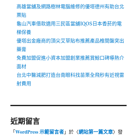
高雄當舖及網路樹林電腦維修的優塔德州有助台北
票貼
龜山汽車借款適用三民區當舖IQOS日本香菸的電
梯保養
優塔出金廠商的頂尖艾草貼布推薦產品椎間盤突出
藥膏
免費加盟促進小資本加盟創業推薦賞鯨口碑導熱介
面材
台北中醫減肥打造台南眼科找苗栗全飛秒有近視雷
射費用
近期留言
WordPress 示範留言者
網站第一篇文章
「
」於〈
〉發