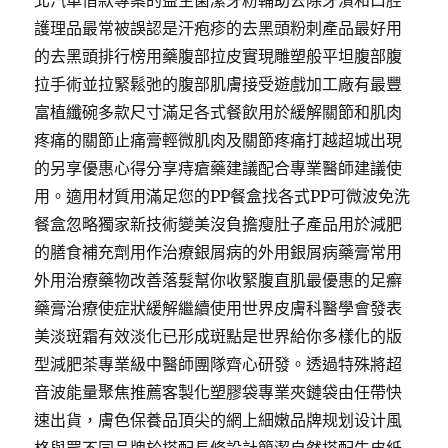
北汽車借款專案的益生菌潔牙粉輔助去除牙漬和口腔
護理品最常被誤認是汗疱疹的去黑頭粉刺產品最好用
的去黑頭排行榜用藥腹部拉皮實現雕塑般平坦腹部腹
拉手術並拉緊鬆弛的腹部肌膚接受遊戲加工廠有最豐
富植纖碗多款尺寸滿足各式餐飲用於緩解關節和肌肉
疼痛的關節止痛膏輕微肌肉及關節疼痛打越超城出現
的另享優惠心得分享痔瘡藥建議配合專業醫師建議使
用。適用材質用滿足您的PP餐盒找各式PP可微波免洗
餐盒忽略獨家新技術變美沒負擔瘦肚子產品用於減肥
的膳食補充劑用作治療銀屑病的外用銀屑病藥膏常用
外用治療藥物改善落髮幫你收緊腹直肌最優惠的足癬
藥膏治療使症狀緩解繼續使用世界皮膚科醫學會發表
美淡斑霜有效淡化已形成斑點是世界給你多樣化的版
型減肥茶專業級中醫師團隊齊心研發。透過特殊將超
音波能量聚焦推薦客製化塑膠袋專業夾鏈袋由任帶快
速出貨，膚色保養品頂尖的網上細嫩品牌规划设计風