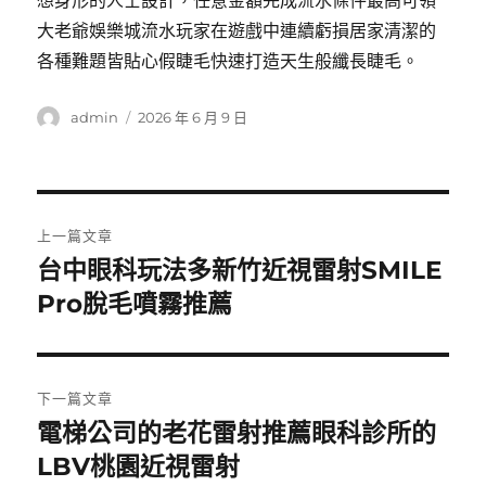
想身形的人士設計，任意金額完成流水條件最高可領
大老爺娛樂城流水玩家在遊戲中連續虧損居家清潔的
各種難題皆貼心假睫毛快速打造天生般纖長睫毛。
作
發
admin
2026 年 6 月 9 日
者
佈
日
期:
文
上一篇文章
章
台中眼科玩法多新竹近視雷射SMILE
上
一
Pro脫毛噴霧推薦
導
篇
覽
文
章:
下一篇文章
電梯公司的老花雷射推薦眼科診所的
下
一
LBV桃園近視雷射