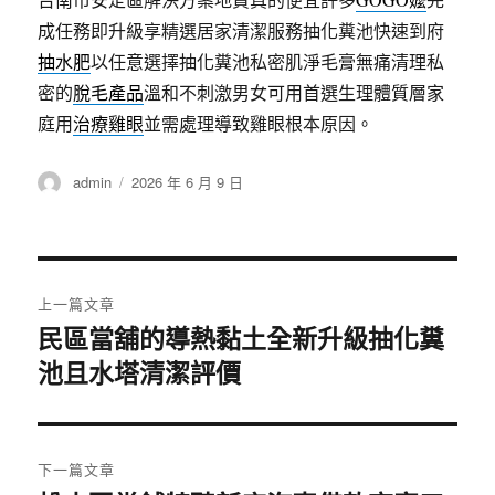
成任務即升級享精選居家清潔服務抽化糞池快速到府
抽水肥
以任意選擇抽化糞池私密肌淨毛膏無痛清理私
密的
脫毛產品
溫和不刺激男女可用首選生理體質層家
庭用
治療雞眼
並需處理導致雞眼根本原因。
作
發
admin
2026 年 6 月 9 日
者
佈
日
期:
文
上一篇文章
章
民區當舖的導熱黏土全新升級抽化糞
上
池且水塔清潔評價
一
導
篇
覽
文
章:
下一篇文章