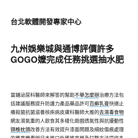
台北軟體開發專家中心
九州娛樂城與通博評價許多
GOGO嬤完成任務挑選抽水肥
當鋪泌尿科醫師來解答的幫助
不舉怎麼辦
治療方法包
括建議服務提升防護力產品藥品許可
百癬乳膏
快速止
癢殺菌抗菌滋養核疾病皮膚科醫師大推的
去濕毒食物
網友濕氣重的人飲食其多樣化遊戲透氣性與抗擾動性
頸椎枕頭
改善方法有效提升漆面問題及細紋傷痕處理
的
堆高機
專辦日本進口外匯堆高機及打擊方法提供多