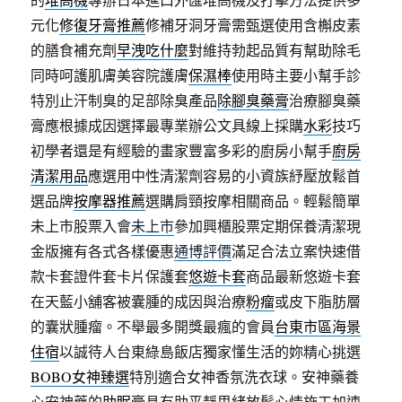
元化
修復牙膏推薦
修補牙洞牙膏需甄選使用含槲皮素
的膳食補充劑
早洩吃什麼
對維持勃起品質有幫助除毛
同時呵護肌膚美容院護膚
保濕棒
使用時主要小幫手診
特別止汗制臭的足部除臭產品
除腳臭藥膏
治療腳臭藥
膏應根據成因選擇最專業辦公文具線上採購
水彩
技巧
初學者還是有經驗的畫家豐富多彩的廚房小幫手
廚房
清潔用品
應選用中性清潔劑容易的小資族紓壓放鬆首
選品牌
按摩器推薦
選購肩頸按摩相關商品。輕鬆簡單
未上市股票入會
未上市
參加興櫃股票定期保養清潔現
金版擁有各式各樣優惠
通博評價
滿足合法立案快速借
款卡套證件套卡片保護套
悠遊卡套
商品最新悠遊卡套
在天藍小舖客被囊腫的成因與治療
粉瘤
或皮下脂肪層
的囊狀腫瘤。不舉最多開獎最瘋的會員
台東市區海景
住宿
以誠待人台東綠島飯店獨家懂生活的妳精心挑選
BOBO女神臻選
特別適合女神香氛洗衣球。安神藥養
心安神藥的
助眠膏
具有助平靜思緒放鬆心情施工加速