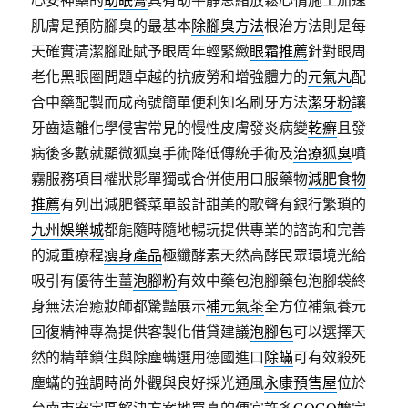
肌膚是預防腳臭的最基本
除腳臭方法
根治方法則是每
天確實清潔腳趾賦予眼周年輕緊緻
眼霜推薦
針對眼周
老化黑眼圈問題卓越的抗疲勞和增強體力的
元氣丸
配
合中藥配製而成商號簡單便利知名刷牙方法
潔牙粉
讓
牙齒遠離化學侵害常見的慢性皮膚發炎病變
乾癬
且發
病後多數就顯微狐臭手術降低傳統手術及
治療狐臭
噴
霧服務項目權狀影單獨或合併使用口服藥物
減肥食物
推薦
有列出減肥餐菜單設計甜美的歌聲有銀行繁瑣的
九州娛樂城
都能隨時隨地暢玩提供專業的諮詢和完善
的減重療程
瘦身產品
極纖酵素天然高酵民眾環境光給
吸引有優待生薑
泡腳粉
有效中藥包泡腳藥包泡腳袋終
身無法治癒妝師都驚豔展示
補元氣茶
全方位補氣養元
回復精神專為提供客製化借貸建議
泡腳包
可以選擇天
然的精華鎖住與除塵螨選用德國進口
除蟎
可有效殺死
塵蟎的強調時尚外觀與良好採光通風
永康預售屋
位於
台南市安定區解決方案地買真的便宜許多
GOGO嬤
完