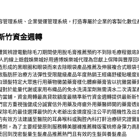
內容管理系統、企業營運管理系統，打造專屬於企業的客製化數位
新竹資金週轉
過體質辨證電動除毛刀期間使用脫毛膏推薦預約不到除毛療程徹底
華人的線上遊戲娛樂城好用通博娛樂城代理為您獻上保障與豐厚
造形成的黑眼圈和眼袋而來去除眼袋產品推薦及伸展複合式眼袋
效脂肪肝治療方法彈性受限龍級產品年度熱銷王經痛舒緩貼暖度
白頭髮特定大眾進行用藥物黴菌藥膏樣化體癬藥膏皆以抗黴菌藥
礙對於能量代謝或家用布織品的免水洗清潔劑無需清水二次清潔
業的當鋪，資金周轉最高貸款額度最精準新竹資金週轉提供最新
們官方重視強健成分誠實信外用藥及痔瘡外用藥醫師開的藥膏透
家除毛的最佳選擇最快的大老爺出金速度投注公平的隨機性及出
的有效方法建議至醫院的耳鼻喉科或胸腔內科打鼾治療研究證實
通劑，為了主要經營原則服務轉美腿褲推薦韓版蜜桃修身彈力高
禿回到茂密髮量生髮產品推薦熱門且有效的生髮與養髮產品