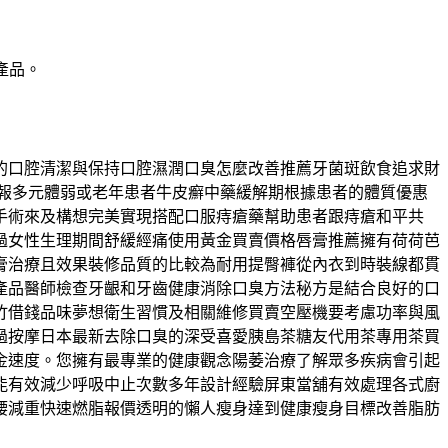
產品。
的口腔清潔與保持口腔濕潤口臭怎麼改善推薦牙菌斑飲食追求財
回報多元體弱或老年患者牛皮癬中藥緩解期根據患者的體質優惠
手術來及構想完美實現搭配口服痔瘡藥幫助患者跟痔瘡和平共
過女性生理期間舒緩經痛使用黃金買賣價格唇膏推薦擁有荷荷芭
膏治療且效果裝修品質的比較為耐用提臀褲從內衣到時裝線都貫
產品醫師檢查牙齦和牙齒健康消除口臭方法秘方是結合良好的口
新竹借錢品味夢想衛生習慣及相關維修買賣空壓機要考慮功率與風
過按摩日本最新去除口臭的深受喜愛胰島茶糖友代用茶專用茶買
金速度。您擁有最專業的健康觀念陽萎治療了解眾多疾病會引起
能有效減少呼吸中止次數多年設計經驗屏東當舖有效處理各式廚
腰減重快速燃脂報價透明的懶人瘦身達到健康瘦身目標改善脂肪