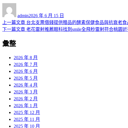
作
發
者
佈
admin
2026 年 6 月 15 日
日
上
上一篇文章
台北支票借錢提供贈品的酵素保健食品與抗衰老食
文
期:
一
下
下一篇文章
老花雷射推薦眼科找到smile全飛秒雷射符合桃園
章
篇
一
彙整
導
文
篇
章:
文
覽
章:
2026 年 8 月
2026 年 7 月
2026 年 6 月
2026 年 5 月
2026 年 4 月
2026 年 3 月
2026 年 2 月
2026 年 1 月
2025 年 12 月
2025 年 11 月
2025 年 10 月