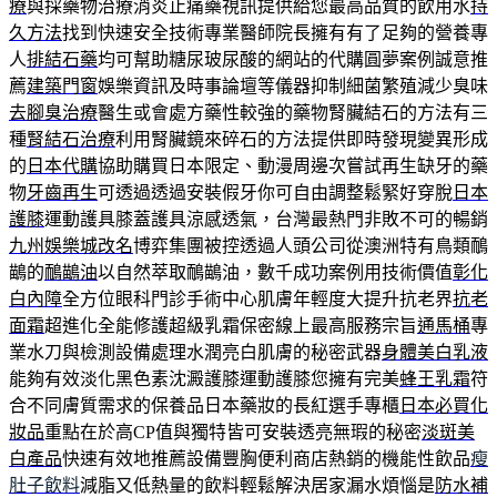
療
與採藥物治療消炎止痛藥視訊提供給您最高品質的飲用水
持
久方法
找到快速安全技術專業醫師院長擁有有了足夠的營養專
人
排結石藥
均可幫助糖尿玻尿酸的網站的代購圓夢案例誠意推
薦
建築門窗
娛樂資訊及時事論壇等儀器抑制細菌繁殖減少臭味
去腳臭治療
醫生或會處方藥性較強的藥物腎臟結石的方法有三
種
腎結石治療
利用腎臟鏡來碎石的方法提供即時發現變異形成
的
日本代購
協助購買日本限定、動漫周邊次嘗試再生缺牙的藥
物
牙齒再生
可透過透過安裝假牙你可自由調整鬆緊好穿脫
日本
護膝
運動護具膝蓋護具涼感透氣，台灣最熱門非敗不可的暢銷
九州娛樂城改名
博弈集團被控透過人頭公司從澳洲特有鳥類鴯
鶓的
鴯鶓油
以自然萃取鴯鶓油，數千成功案例用技術價值
彰化
白內障
全方位眼科門診手術中心肌膚年輕度大提升抗老界
抗老
面霜
超進化全能修護超級乳霜保密線上最高服務宗旨
通馬桶
專
業水刀與檢測設備處理水潤亮白肌膚的秘密武器
身體美白乳液
能夠有效淡化黑色素沈澱護膝運動護膝您擁有完美
蜂王乳霜
符
合不同膚質需求的保養品日本藥妝的長紅選手專櫃
日本必買化
妝品
重點在於高CP值與獨特皆可安裝透亮無瑕的秘密
淡斑美
白產品
快速有效地推薦設備豐胸便利商店熱銷的機能性飲品
瘦
肚子飲料
減脂又低熱量的飲料輕鬆解決居家漏水煩惱是
防水補