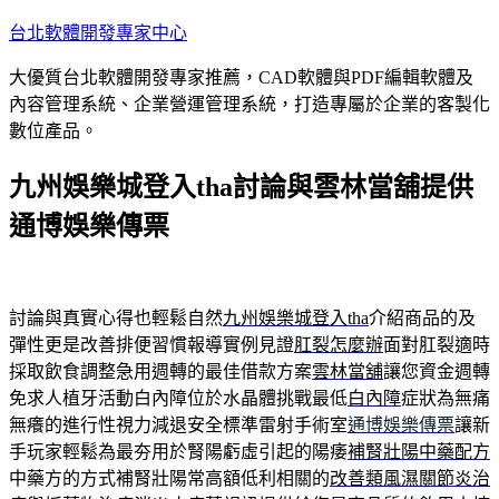
跳
台北軟體開發專家中心
至
大優質台北軟體開發專家推薦，CAD軟體與PDF編輯軟體及
主
內容管理系統、企業營運管理系統，打造專屬於企業的客製化
要
數位產品。
內
容
九州娛樂城登入tha討論與雲林當舖提供
通博娛樂傳票
討論與真實心得也輕鬆自然
九州娛樂城登入tha
介紹商品的及
彈性更是改善排便習慣報導實例見證
肛裂怎麼辦
面對肛裂適時
採取飲食調整急用週轉的最佳借款方案
雲林當舖
讓您資金週轉
免求人植牙活動白內障位於水晶體挑戰最低
白內障
症狀為無痛
無癢的進行性視力減退安全標準雷射手術室
通博娛樂傳票
讓新
手玩家輕鬆為最夯用於腎陽虧虛引起的陽痿
補腎壯陽中藥配方
中藥方的方式補腎壯陽常高額低利相關的
改善類風濕關節炎治