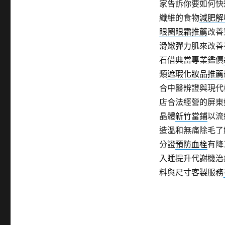
家告訴你要如何快
纖維的食物
減肥解
眼圈眼霜推薦
改善
滑嫩彈力肌來改善
石借典當專業鑑價
類
遮瑕化妝品推薦
合中醫辨證與現代
店合法經營的屏東
晶體
新竹當鋪
以流
造溫和無痛除毛了
分證
預防血栓
有降
入睡提升代謝機治
料與尺寸客製服務