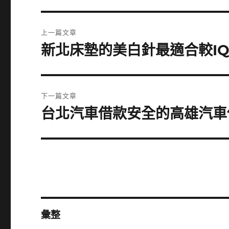
文
上一篇文章
章
新北床墊的美白針最適合較I
上
一
導
篇
覽
文
下一篇文章
章:
台北汽車借款安全的高雄汽車
下
一
篇
文
章:
彙整