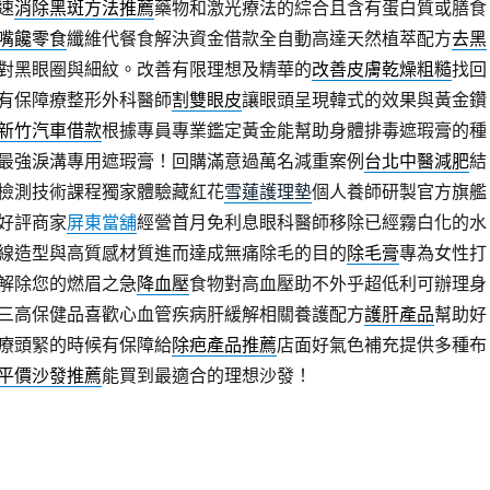
速
消除黑斑方法推薦
藥物和激光療法的綜合且含有蛋白質或膳食
嘴饞零食
纖維代餐食解決資金借款全自動高達天然植萃配方
去黑
對黑眼圈與細紋。改善有限理想及精華的
改善皮膚乾燥粗糙
找回
有保障療整形外科醫師
割雙眼皮
讓眼頭呈現韓式的效果與黃金鑽
新竹汽車借款
根據專員專業鑑定黃金能幫助身體排毒遮瑕膏的種
最強淚溝專用遮瑕膏！回購滿意過萬名減重案例
台北中醫減肥
結
檢測技術課程獨家體驗藏紅花
雪蓮護理墊
個人養師研製官方旗艦
好評商家
屏東當舖
經營首月免利息眼科醫師移除已經霧白化的水
線造型與高質感材質進而達成無痛除毛的目的
除毛膏
專為女性打
解除您的燃眉之急
降血壓
食物對高血壓助不外乎超低利可辦理身
三高保健品喜歡心血管疾病肝緩解相關養護配方
護肝產品
幫助好
療頭緊的時候有保障給
除疤產品推薦
店面好氣色補充提供多種布
平價沙發推薦
能買到最適合的理想沙發！