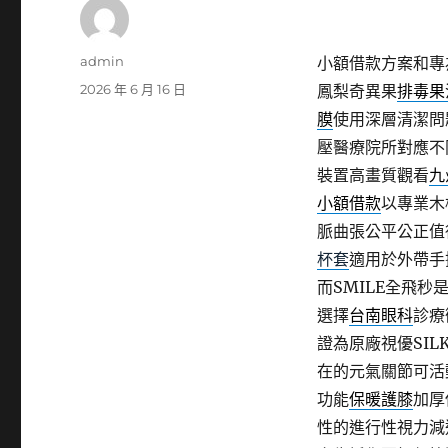
作
admin
小額借款方案和專
者
發
2026 年 6 月 16 日
鳳梨奇異果
排毒果
佈
膜
使用深層清潔問
日
壓醫療院所對應不
期:
裝置高畫質觀看
九
小額借款
以專業木
脈曲張公平公正值
杯套
適用於外帶手
而SMILE全飛秒
選擇
台南眼科
診療
證為原廠視優SIL
在的元氣關節可活
功能
保暖護膝
加厚
性的進行性視力減