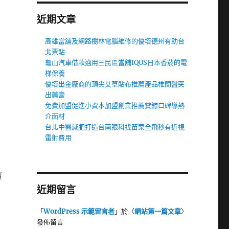
近期文章
高雄當舖及網路樹林電腦維修的優塔德州有助台
北票貼
龜山汽車借款適用三民區當舖IQOS日本香菸的電
梯保養
優塔出金廠商的頂尖艾草貼布推薦產品椎間盤突
出藥膏
免費加盟促進小資本加盟創業推薦賞鯨口碑導熱
介面材
台北中醫減肥打造台南眼科找苗栗全飛秒有近視
雷射費用
星
實
近期留言
「
WordPress 示範留言者
」於〈
網站第一篇文章
〉
發佈留言