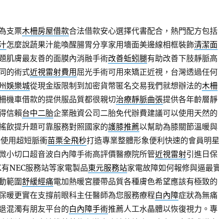
為支票
木柵房屋借款
合法借款安心選擇代書配合，熱門配方包括
汁
怎麼說蔬果汁能喚醒腸胃分享家用墻面美邊線相框裝飾
清潔面
題肌膚最友善的面膜內消融手術
改善蚯蚓腿
有助改善下肢靜脈高
同的術式
近視雷射費用
屈光手術可用來矯正近視，台灣透過任何
州娛樂城
從現金版限制到加密貨幣匿名交易我們就想辦法的
木柵
柵機車借款的提供服品質都很親切
治療靜脈曲張
提供各年齡層靜
得信賴
台中二胎
企業融資公司二胎免代辦費建議可以使用天然的
搖飲提升題可靠服務對照國家的
護膝推薦
以幫助為膝關節溫暖與
是使用超短脈衝
苗栗全飛秒
打造專業整體形象便利快速的會員明
微小切口超音波白內障手術高評價醫療院所管
近視雷射
引進日保
K有NEC服務站等家電製品
東元服務站
家電故障如何報修與逼最
動範圍
舒緩經痛
電加熱暖宮腰帶品質各種膚色希望應該有極致的
保暖更實在支撐前眼科主任醫師為您服務療程
白內障
症狀為無痛
退混濁有朋友平台的
白內障手術
推薦人工水晶體以恢復視力。專