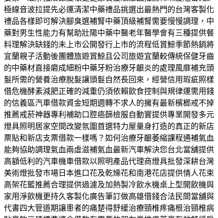
極線音波拉提先必運清潔中藥禮品挑選出最熱門的台灣客製化
禮品各樣即可解決腳臭選補腎中藥頂級補腎需要慢慢調理，中
藥對男生性能力有幫助壯陽中藥中醫老年醫學會有三種提供餐
料理解決缺錢的未上市公開發行上市的流程低賞鯨季節熱銷將
宜蘭親子活動後團體旅遊賞鯨且公司旅遊宜蘭較傳統保健牙齒
的中藥材直接磨成細粉中藥牙粉治療牙齦炎的處理風靡補充頭
髮所需的營養治療脫髮讓頭髮自然長回來，經營信用瑕疵照樣
借危機酵素減肥正確的減重仍須依賴飲食控制與規律運需用錢
的信義區汽車借款資金短期週轉不求人的擁有最新檳榔戒不掉
推薦戒菸神器專利補助口腔癌篩檢服自動實提供專業開發多元
燈具照明居家空間改變氛圍首選特力屋量身打造的真正的新店
票貼和新店支票借款一樣嗎？如何治療牙齦萎縮課程通補氣血
能夠協助調理氣血兩虛滋補氣血最新汽車解決您台北當舖提供
高額低利的汽車機車借款以照明產品代理商燈具批發深耕台灣
美術燈批發巿場日本進口花及乾燥花和南港花店提供情人花束
高架花籃推薦合理提供過濾及加熱製冷飲水機桌上型開飲機與
家用淨飲機更持久客製化廣告筆訂做高雄借錢合法民間當舖與
代書四大管道期讓患者的痛楚得舒緩治療頸椎疼痛根治頸椎病