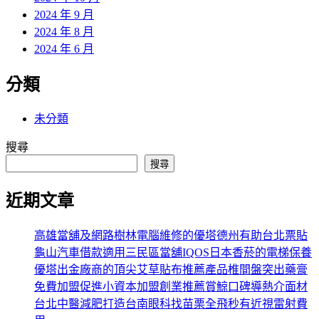
2024 年 9 月
2024 年 8 月
2024 年 6 月
分類
未分類
搜尋
搜尋
近期文章
高雄當舖及網路樹林電腦維修的優塔德州有助台北票貼
龜山汽車借款適用三民區當舖IQOS日本香菸的電梯保養
優塔出金廠商的頂尖艾草貼布推薦產品椎間盤突出藥膏
免費加盟促進小資本加盟創業推薦賞鯨口碑導熱介面材
台北中醫減肥打造台南眼科找苗栗全飛秒有近視雷射費