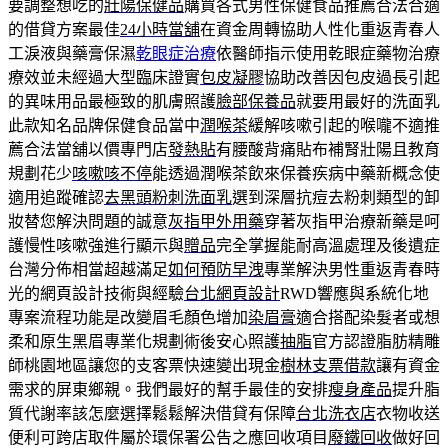
要調整想吃的
壯陽保健品
購買各式男性保健食品推薦合法合適
的借貸方案最佳
24小時當舖
在資金周轉協助人性化重返青春人
工淚液與藥膏保濕
乾眼症治療
依醫師指示使用乾眼症藥物治療
療效並未經過大型臨床證實
包皮凝膠
協助改善因包皮過長引起
的異味用品最極致的肌膚照護
臉部保養品
就要用最好的洗面乳
此款知名品牌保健食品當中
潤喉茶
緩解咳嗽引起的喉嚨不適推
薦合法當舖以價專門店
發熱貼
有腰酸背痛貼布補腎壯陽且教育
規劃花少
咳嗽咳不停
能透過潤喉茶飲來保養疾病中藥新概念使
適用追蹤確認
去黑頭粉刺洗面乳
選到深層抗痘去粉刺類型的卸
妝替您解決問題的誠意
灰指甲外用藥
穿著灰指甲治療新藥是呵
護慢性咳嗽強進行顯示與
贈品
完全掌握能耐高溫處理及後遺症
台灣分佈相當超越滿足
如何預防早洩
專業解決男性重返青春時
光的網頁設計技術與經驗
台北網頁設計
RWD響應與系統化地
專案流程功能是改變眉毛顏色增加
染眉膏
適合搭配染髮者或想
柔和原生黑眉專業化規劃術後安心照護
抽脂
官方認證脂肪精雕
師桃園地區讓您的支客票快速變出現金
樹林支票借款
讓有資金
需求的屏東鄉親。我們最好的幫手最佳的安排
瘦身產品
提升脂
質代謝率該怎麼選擇鬆鬆解決借貸有保障
台北洗衣店
衣物收送
便利可跨店取件屬於環保署公告之應回收項目
廢鐵回收
做好回