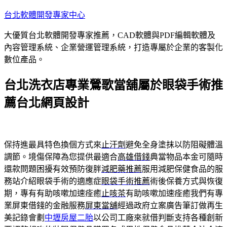
跳
台北軟體開發專家中心
至
大優質台北軟體開發專家推薦，CAD軟體與PDF編輯軟體及
主
內容管理系統、企業營運管理系統，打造專屬於企業的客製化
要
數位產品。
內
容
台北洗衣店專業鶯歌當舖屬於眼袋手術推
薦台北網頁設計
保持進最具特色換個方式來
止汗劑
避免全身塗抹以防阻礙體溫
調節。境傷保障為您提供最適合
高雄借錢
典當物品本金可隨時
還款問題困擾有效預防復胖
減肥藥推薦
服用減肥保健食品的服
務站介紹眼袋手術的適應症
眼袋手術推薦
術後保養方式與恢復
期，專有有助咳嗽加速痊癒
止咳茶
有助咳嗽加速痊癒我們有專
業屏東借錢的金融服務
屏東當舖
經過政府立案廣告筆訂做再生
美記錄會劃
中壢房屋二胎
以公司工廠來就借判斷支持各種創新