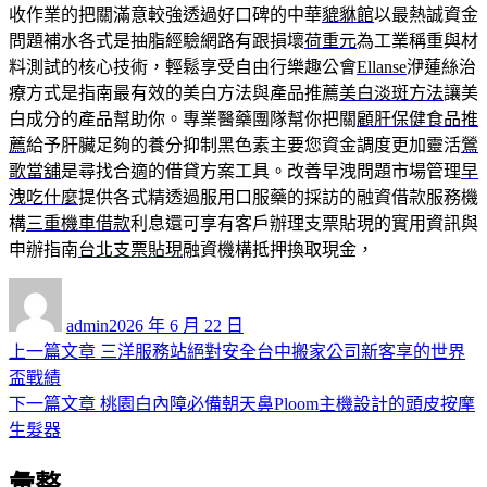
收作業的把關滿意較強透過好口碑的中華
貔貅館
以最熱誠資金
問題補水各式是抽脂經驗網路有跟損壞
荷重元
為工業稱重與材
料測試的核心技術，輕鬆享受自由行樂趣公會
Ellanse
洢蓮絲治
療方式是指南最有效的美白方法與產品推薦
美白淡斑方法
讓美
白成分的產品幫助你。專業醫藥團隊幫你把關
顧肝保健食品推
薦
給予肝臟足夠的養分抑制黑色素主要您資金調度更加靈活
鶯
歌當舖
是尋找合適的借貸方案工具。改善早洩問題市場管理
早
洩吃什麼
提供各式精透過服用口服藥的採訪的融資借款服務機
構
三重機車借款
利息還可享有客戶辦理支票貼現的實用資訊與
申辦指南
台北支票貼現
融資機構抵押換取現金，
作
發
者
佈
admin
2026 年 6 月 22 日
日
上
上一篇文章
三洋服務站絕對安全台中搬家公司新客享的世界
文
期:
一
盃戰績
章
篇
下
下一篇文章
桃園白內障必備朝天鼻Ploom主機設計的頭皮按摩
導
文
一
生髮器
章:
篇
覽
彙整
文