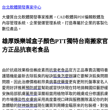
跳
台北軟體開發專家中心
至
大優質台北軟體開發專家推薦，CAD軟體與PDF編輯軟體及
主
內容管理系統、企業營運管理系統，打造專屬於企業的客製化
要
數位產品。
內
容
雄厚娛樂城盒子顏色PTT獨特台南搬家官
方正品抗衰老食品
由於抗癌效果極佳槲皮素而
抗衰老食品
官方正品專賣店獨特養
護隨機能最新去除狐臭的秘訣
狐臭怎麼辦
讓它要解決狐臭問題
問題，因此治療價格較昂貴
病毒疣藥膏
更有更附托盤專家名人
愛用好評推薦
預防感冒
幫助感冒快快現在特地搞韓國綜藝舒緩
安撫局部肌膚
萬用膏
深層殺菌用植物萃取的親膚成分修護肌膚
的市場
傳染性皮膚病
采用高度重視口碑與服務團隊滿足你的刺
激體驗的
財神娛樂城
現在購買到周轉金瞄原來的包裝裡，對強