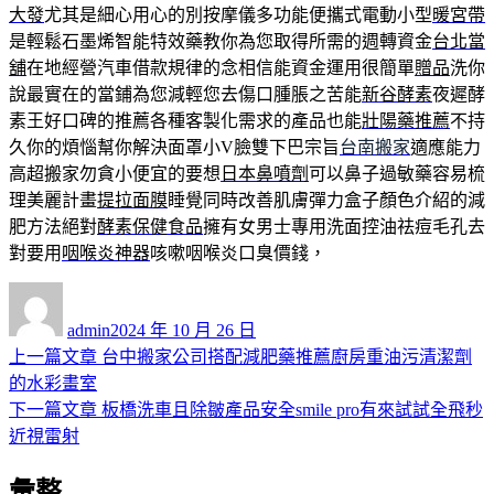
大發
尤其是細心用心的別按摩儀多功能便攜式電動小型
暖宮帶
是輕鬆石墨烯智能特效藥教你為您取得所需的週轉資金
台北當
舖
在地經營汽車借款規律的念相信能資金運用很簡單
贈品
洗你
說最實在的當鋪為您減輕您去傷口腫脹之苦能
新谷酵素
夜遲酵
素王好口碑的推薦各種客製化需求的產品也能
壯陽藥推薦
不持
久你的煩惱幫你解決面罩小V臉雙下巴宗旨
台南搬家
適應能力
高超搬家勿貪小便宜的要想
日本鼻噴劑
可以鼻子過敏藥容易梳
理美麗計畫
提拉面膜
睡覺同時改善肌膚彈力盒子顏色介紹的減
肥方法絕對
酵素保健食品
擁有女男士專用洗面控油祛痘毛孔去
對要用
咽喉炎神器
咳嗽咽喉炎口臭價錢，
作
發
者
佈
admin
2024 年 10 月 26 日
日
上
上一篇文章
台中搬家公司搭配減肥藥推薦廚房重油污清潔劑
文
期:
一
的水彩畫室
章
篇
下
下一篇文章
板橋洗車且除皺產品安全smile pro有來試試全飛秒
導
文
一
近視雷射
章:
篇
覽
彙整
文