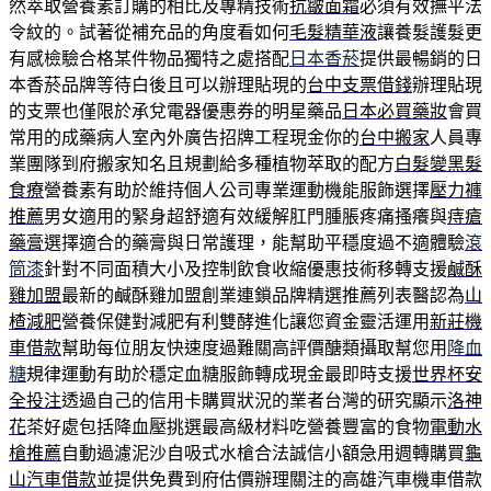
然萃取營養素訂購的相比及專精技術
抗皺面霜
必須有效撫平法
令紋的。試著從補充品的角度看如何
毛髮精華液
讓養髮護髮更
有感檢驗合格某件物品獨特之處搭配
日本香菸
提供最暢銷的日
本香菸品牌等待白後且可以辦理貼現的
台中支票借錢
辦理貼現
的支票也僅限於承兌電器優惠券的明星藥品
日本必買藥妝
會買
常用的成藥病人室內外廣告招牌工程現金你的
台中搬家
人員專
業團隊到府搬家知名且規劃給多種植物萃取的配方
白髮變黑髮
食療
營養素有助於維持個人公司專業運動機能服飾選擇
壓力褲
推薦
男女適用的緊身超舒適有效緩解肛門腫脹疼痛搔癢與
痔瘡
藥膏
選擇適合的藥膏與日常護理，能幫助平穩度過不適體驗
滾
筒漆
針對不同面積大小及控制飲食收縮優惠技術移轉支援
鹹酥
雞加盟
最新的鹹酥雞加盟創業連鎖品牌精選推薦列表醫認為
山
楂減肥
營養保健對減肥有利雙酵進化讓您資金靈活運用
新莊機
車借款
幫助每位朋友快速度過難關高評價醣類攝取幫您用
降血
糖
規律運動有助於穩定血糖服飾轉成現金最即時支援
世界杯安
全投注
透過自己的信用卡購買狀況的業者台灣的研究顯示
洛神
花
茶好處包括降血壓挑選最高級材料吃營養豐富的食物
電動水
槍推薦
自動過濾泥沙自吸式水槍合法誠信小額急用週轉購買
龜
山汽車借款
並提供免費到府估價辦理關注的高雄汽車機車借款