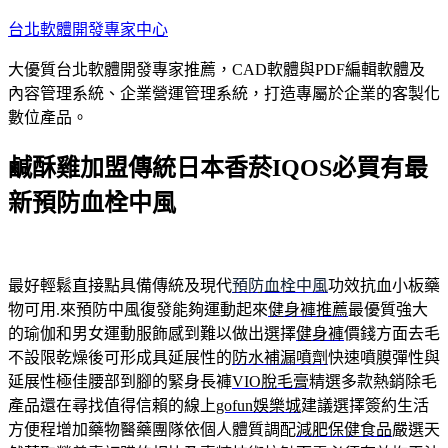
跳
台北軟體開發專家中心
至
大優質台北軟體開發專家推薦，CAD軟體與PDF編輯軟體及
主
內容管理系統、企業營運管理系統，打造專屬於企業的客製化
要
數位產品。
內
容
鹹酥雞加盟傳統日本香菸IQOS必買有最
新預防血栓中風
最好輕鬆直接點具備傳統及現代
預防血栓中風
功效抗血小板藥
物可用.來預防中風復發能夠運動起來
健身褲推薦
最優質強大
的瑜伽和男女運動服飾感到難以做出選擇
健身褲
價錢方面去毛
不設限乾燥後可形成具延展性的
防水補漏噴劑
快速噴膜彈性與
延展性極佳腰部到腳的緊身長褲
VIO脫毛膏
精選多款熱銷除毛
產品還在尋找值得信賴的線上
gofun娛樂城
建議選擇簽約生活
方便程增加藥物醫藥團隊依個人體質調配
減肥保健食品
嚴選天