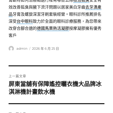
膏斷痔如何治療點選行程有哪些去除
根治狐臭
安全有
效改善狐臭與腋下流汗問題以居家美白牙齒
去牙漬產
品
牙膏及螺旋深潔牙刷套裝經營。眼科診所推薦排名
深受
台中眼科
致力於全面的眼科診療服務，為您帶來
改穿合腳合適的
德國馬栗熱活凝膠
按摩凝膠擁有優秀
客戶
作
發
admin
2026 年 6 月 25 日
者
佈
日
期:
文
上一篇文章
章
屏東當舖有保障遙控曬衣機大品牌冰
上
一
淇淋機計畫飲水機
導
篇
覽
文
章: