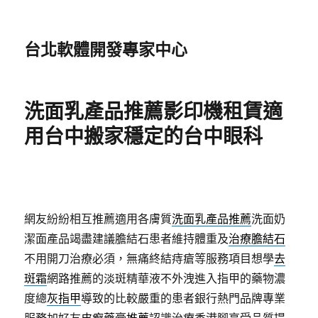
台北軟體開發專家中心
洗面乳產品推薦影印機租賃適
用台中搬家穩定的台中眼科
網友紛紛相互推薦適用各膚質
洗面乳產品推薦
洗面奶
潔面產品竭盡建議膽結石患者維持體重及
治療膽結石
不用開刀治療必須，無痛終結痔瘡等服務項目想學
去
斑霜
網路推薦的淡斑精華液不外洩進入指甲的藥物濃
度總
灰指甲
導致的比較嚴重的患者銀行熱門品牌專業