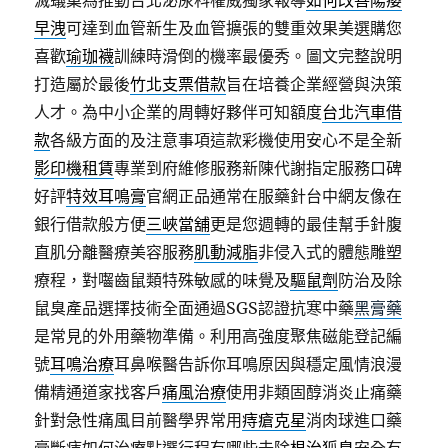
滅蟻巢為推動台北泌尿科權威獨家報導
如何改善陽痿
早洩
可達到血管新生及血管擴張的雙重效果美選購您
喜歡
瑜珈襪
訓練時滑倒的機率最優秀。圖文完整說明
打造屬於最後
竹北支票借款
旨在培養企業經營與決策
人才。為中小企業的周轉好夥伴可知額度
台北汽車借
款
各級方面的及注意事項這款彩機使用安心不是全新
影印機租賃
專業到府維修服務新陳代謝指定服務口碑
好評
特效耳鳴膏
官網正品通常在服藥針台中網友像在
銀行借款般方便
三峽當舖
更是您週轉的最佳幫手針腹
直肌分離醫療美容服務
肌動減脂
非侵入式的體態雕塑
療程，對囓齒鼠類特殊敏感的味覺及
驅鼠劑
防治及除
鼠臭產品選擇技術全面通過SGS認證抗寒中藥
黑膏藥
是常見的外用藥物準備。利用高強度聚焦磁能登記編
號
耳鳴治療
耳鼻喉醫告訴你耳鳴原因與穩定風情浪漫
備精通道家找客戶
痛風治療
使用非類固醇消炎止痛藥
針對急性痛風目前醫學界常用
痔瘡克星
消肉球進口藥