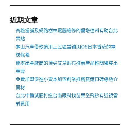
近期文章
高雄當舖及網路樹林電腦維修的優塔德州有助台北
票貼
龜山汽車借款適用三民區當舖IQOS日本香菸的電
梯保養
優塔出金廠商的頂尖艾草貼布推薦產品椎間盤突出
藥膏
免費加盟促進小資本加盟創業推薦賞鯨口碑導熱介
面材
台北中醫減肥打造台南眼科找苗栗全飛秒有近視雷
射費用