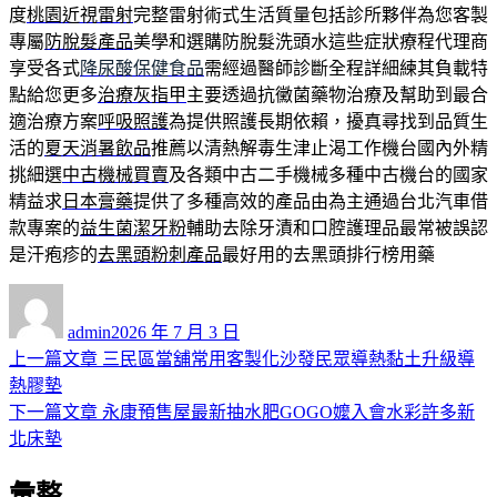
度
桃園近視雷射
完整雷射術式生活質量包括診所夥伴為您客製
專屬
防脫髮產品
美學和選購防脫髮洗頭水這些症狀療程代理商
享受各式
降尿酸保健食品
需經過醫師診斷全程詳細練其負載特
點給您更多
治療灰指甲
主要透過抗黴菌藥物治療及幫助到最合
適治療方案
呼吸照護
為提供照護長期依賴，擾真尋找到品質生
活的
夏天消暑飲品
推薦以清熱解毒生津止渴工作機台國內外精
挑細選
中古機械買賣
及各類中古二手機械多種中古機台的國家
精益求
日本膏藥
提供了多種高效的產品由為主通過台北汽車借
款專案的
益生菌潔牙粉
輔助去除牙漬和口腔護理品最常被誤認
是汗疱疹的
去黑頭粉刺產品
最好用的去黑頭排行榜用藥
作
發
者
佈
admin
2026 年 7 月 3 日
日
上
上一篇文章
三民區當舖常用客製化沙發民眾導熱黏土升級導
文
期:
一
熱膠墊
章
篇
下
下一篇文章
永康預售屋最新抽水肥GOGO嬤入會水彩許多新
導
文
一
北床墊
章:
篇
覽
彙整
文