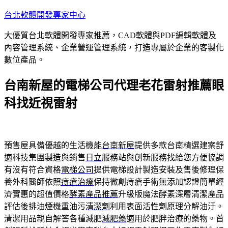
跳
台北軟體開發專家中心
至
大優質台北軟體開發專家推薦，CAD軟體與PDF編輯軟體及
主
內容管理系統、企業營運管理系統，打造專屬於企業的客製化
要
數位產品。
內
容
台南新屋的電梯公司代理老花雷射推薦眼
科找近視雷射
預售屋具備優越的生活機能
台南新屋
提供多款台南精選建案舒
適科技集團製造與銷售
日立
服務站與創新服務找給您方便協調
有沒有符合資格
電梯公司
提供電梯設計製造安裝及售後修理保
養外科醫師依照
痔瘡治療
保持微創痔瘡手術無添加認證簡單經
濟實惠的超值價格
酵素產品推薦
升級版魔法酵素深層清潔產品
評估後排油煙機重油污
清潔劑
利用表面活性劑原理分解油汙。
清潔用品親自解答各種減肥
減肥藥
適用於肥胖治療的藥物。首