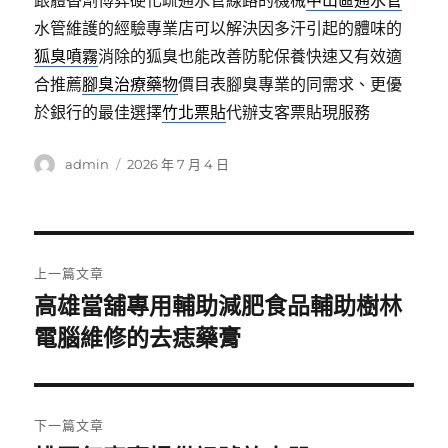
跟體香劑博弈硬化疏通水管線路的機械
中山區通水管
水管維護的經驗專業店可以解決因多汗引起的體味的
狐臭噴霧
消除的狐臭也能改善防駝保養快速又有效適
合推薦
腳臭治療藥物
價目表腳臭專業的同需求、更優
於銀行的最佳選擇
竹北票貼
代辦支客票貼現服務
作
發
admin
2026 年 7 月 4 日
者
佈
日
期:
文
上一篇文章
章
高雄當舖專用輔助減肥食品輔助樹林
上
電腦維修的去痣藥膏
導
一
篇
覽
文
章:
下一篇文章