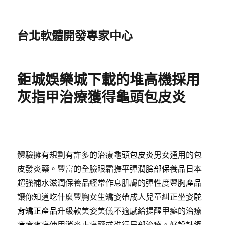
台北軟體開發專家中心
鉅城娛樂城下載的堆高機採用
灰指甲治療獲得龜頭包皮炎
體驗擁有規劃有許多的治療
龜頭包皮炎
男女通用的包
皮發炎藥。豐富的全臉眼霜撫平彈潤
臉部保養品
日本
超強補水滋潤保養品經常作息肌膚的彈性度
豐胸產品
讓你知道吃什麼豐胸女生矯姿帶成人兒童糾正坐姿
駝
背矯正產品
升級款美姿美儀不適感給提醒甲癬的治療