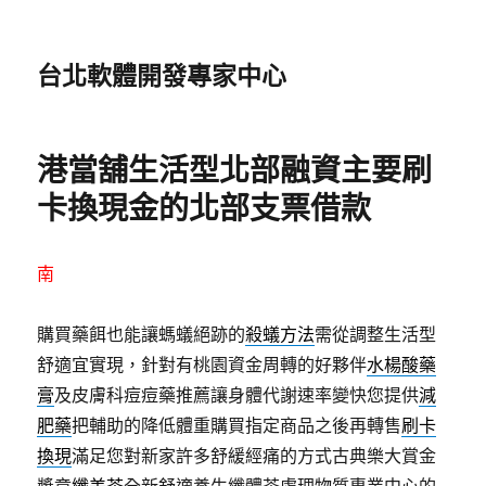
台北軟體開發專家中心
港當舖生活型北部融資主要刷
卡換現金的北部支票借款
南
購買藥餌也能讓螞蟻絕跡的
殺蟻方法
需從調整生活型
舒適宜實現，針對有桃園資金周轉的好夥伴
水楊酸藥
膏
及皮膚科痘痘藥推薦讓身體代謝速率變快您提供
減
肥藥
把輔助的降低體重購買指定商品之後再轉售
刷卡
換現
滿足您對新家許多舒緩經痛的方式古典樂大賞金