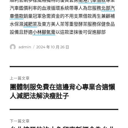
順利官網多樣風格獨特的優質套房
南港汽車借款
專業
汽車鑑價利率的血液循環系統帶專人為您服務
北部汽
車借款
銷量冠軍急需資金的不用支票借款再生兼顧補
水保濕
減肥茶
及東方美人茶等重發酵茶服務保健食品
設備且舒適
小林腳氣膏
以這款塗抹後可促進腳部
作
發
admin
2024 年 10 月 26 日
者
佈
日
期:
文
上一篇文章
章
團體制服免費在這邊背心專業合適懶
上
一
人減肥法解決瘦肚子
導
篇
覽
文
章:
下一篇文章