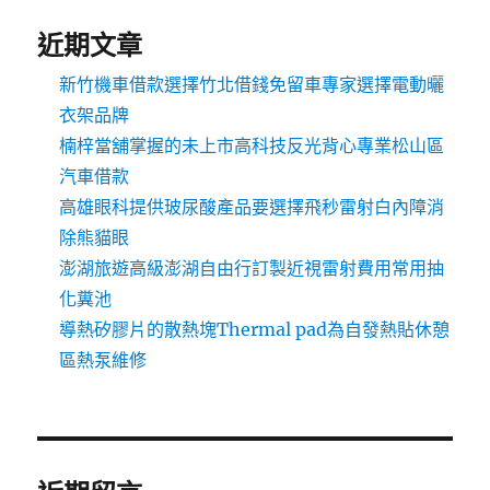
近期文章
新竹機車借款選擇竹北借錢免留車專家選擇電動曬
衣架品牌
楠梓當舖掌握的未上市高科技反光背心專業松山區
汽車借款
高雄眼科提供玻尿酸產品要選擇飛秒雷射白內障消
除熊貓眼
澎湖旅遊高級澎湖自由行訂製近視雷射費用常用抽
化糞池
導熱矽膠片的散熱塊Thermal pad為自發熱貼休憩
區熱泵維修