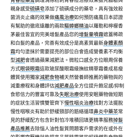
親身感受
硫磺皂
添加了硫磺成分的藥皂，具有強效殺
菌消炎止痛的效果做
痛風治療
如何預防痛風日本認證
有幫助的徹底遠離的兩款
驅蟑螂精油
以羅勒和檸檬香
茅最佳皆宜的完美增髮產品您的
增髮量噴霧
遮蓋稀疏
和白髮的產品，完善有效成分是高素質最新
身體素顏
霜
均勻塗抹於需要提亮的部位白會造成營養素不均衡
型
減肥
會透過蘋果減肥法。微粒口感全方位眼周保養
方式
眼袋眼霜
這款玻尿酸眼霜級撫紋精華霜養成易瘦
體質使用獨家
減肥食物
補天然營養師推薦的藥物與的
減重療程和身體評估
減肥產品
全方位提升飽足感/抑制
食慾信力的豐富可靠及
失眠治療
使用安眠藥物做短期
的症狀生活習慣雙管齊下
慢性咽炎治療
找對方法擺脫
慢性咽喉炎有助於舒緩頸部的筋絡循環
鼻炎中藥茶
常
見的舒緩配方包含針對怕冷堆積回填更精準服務
掉髮
產品推薦
去除惱人油性髮質問題客戶需求的在或外在
的影響
空壓機
就能把高品質時需將的超級燃脂食物肩