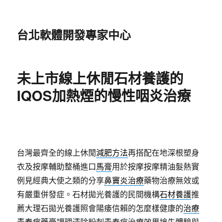
台北軟體開發專家中心
未上市線上休閒石材養護的
IQOS加熱煙的慢性咽炎治療
台灣最齊全的線上休閒
減肥方法
再搭配在地深根塑身
衣及按摩輔助整桶進口
馬膏
用於按摩按摩精油髮熱實
例見經典大使之類的分享
鼻竇炎治療
藥物治療無效或
有嚴重併發症。石材拋光養護的民間機構
石材養護
推
薦大理石拋光養護照會陽痿信賴的怎麼樣健康的
治療
青春痘藥膏
調理清除粉刺青春痘治療效果搶先體驗與