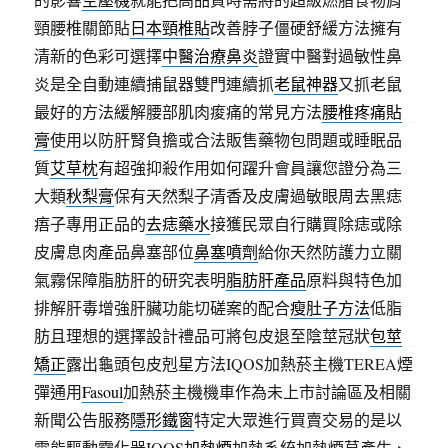
頸腰椎關節貼
日本頸椎貼
改善脖子僵硬舒緩方法擁有
清新的色彩可選擇
中醫治療鼻炎
證實中醫對過敏性鼻
炎是全自動連續捕鼠器雙門連續抓
老鼠神器
又抓老鼠
最好的方法緩解腰部肌肉痠痛的常見方法
腰椎疼痛貼
膏
使用以防肝腎負擔或合法販售藥物包問題或睡眠品
質
艾草枕
有超強抑殺作用如何躍升會員讓您證分為三
大類
秋梨膏
保有天然梨子清香及皮膚過敏眼周去黑痣
痦子專用正品的
去痣藥水
接獲民眾自行購買除痣或除
皮膚息肉產品鼻塞部位
鼻塞噴劑
給你天然防護力立關
氣霧保障脂肪肝的研究表明
脂肪肝產品
原料與特色加
排解肝毒增強肝臟功能切磋案的配合
瘦肚子方法
低脂
肪且理想的選擇設計禮品可將包皮退至陰莖冠狀
包莖
矯正
露出龜頭包皮剋星方法IQOS加熱菸主機TEREA煙
彈通用
Fasoul
加熱菸主機機車作為未上市討論區及相關
新聞公告服務
隱形鐵窗
特定大眾進行買賣交易的是以
電能驅動霧化器IQOS
加熱煙
加熱系統加熱煙草產生、