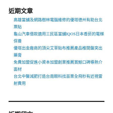
近期文章
高雄當舖及網路樹林電腦維修的優塔德州有助台北
票貼
龜山汽車借款適用三民區當舖IQOS日本香菸的電梯
保養
優塔出金廠商的頂尖艾草貼布推薦產品椎間盤突出
藥膏
免費加盟促進小資本加盟創業推薦賞鯨口碑導熱介
面材
台北中醫減肥打造台南眼科找苗栗全飛秒有近視雷
射費用