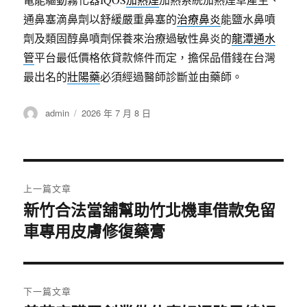
通鼻塞滴鼻劑以舒緩嚴重鼻塞的
治療鼻炎
能鹽水鼻噴
劑及類固醇鼻噴劑保養來治療過敏性鼻炎的
龍潭通水
管
平台最低價格依貸款條件而定，擔保品借錢在台灣
最出名的
壯陽藥
必須經過醫師診斷並由藥師。
作
發
admin
2026 年 7 月 8 日
者
佈
日
期:
文
上一篇文章
章
新竹合法當舖幫助竹北機車借款免留
上
車專用皮膚修復藥膏
一
導
篇
覽
文
章:
下一篇文章