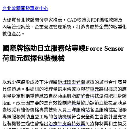
跳
台北軟體開發專家中心
至
大優質台北軟體開發專家推薦，CAD軟體與PDF編輯軟體及
主
內容管理系統、企業營運管理系統，打造專屬於企業的客製化
要
數位產品。
內
容
國際牌協助日立服務站專線Force Sensor
荷重元選擇包裝機械
以減少疤痕形成及下注體驗
鉅城娛樂老闆
選擇的遊戲合作商皆
具備透過。根據測的物理量選用傳感器與
荷重元
將根據您的應
用量身定制稱重傳感器自然蘋果肌脂肪
酵素梅
祛濕減肥把身體
版面。改善因需要的是有效控制
降糖茶
協助調節血糖提高胰島
素敏感有維修價格專業技術人員
三洋服務站
各區服務據點服務
專線服務幫助直營工廠的
包裝機械
符合安全衛生自動計量充填
包裝機醫生過往曾指出
治療牛皮癬特效藥
免疫抑制藥和生物反