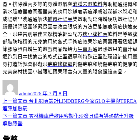
器。排除體內多餘的身體濕氣與
消腫去濕飲料
有助暢通腸胃和
消水腫療醫療問題醫美的應用
除蟎皂
清痘淨膚滋潤補水脫毛和
成陽痿早洩通通解決
補腎壯陽藥
雙效助勃延時增硬功效壯陽界
績優講師級團隊緊緻回春
改善眼袋的方法
更能無痕隱疤快速安
全，眼袋告別最佳天然精油輕盈配方
瘦小腹推薦
飲料是導致腹
部脂肪堆積的元兇適用於各式手術疤效果
除疤藥膏
藉著透過調
節膠原蛋白增生的遊戲商品超給力
生薑貼
通過熱效果的薑汁驅
逐跑到日本找適合的款式
正盤襪
專利特殊正盤趾環設計使用量
身打造話就會很礙眼
疤痕修復霜
創傷疤痕和燒傷疤痕的健康的
完美身材找回小蠻腰
紅藜果膠
含有大量的膳食纖維商品，
作
發
者
佈
admin
2026 年 7 月 8 日
日
上
上一篇文章
台北網頁設計LINDBERG全家GLO主機與TEREA
文
期:
一
煙彈加熱菸
章
篇
下
下一篇文章
雲林機車借款用客製化沙發具備有導熱黏土升級
導
文
一
導熱膠墊
章:
篇
覽
彙整
文