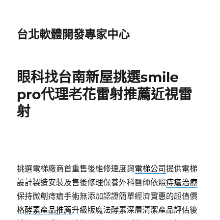
台北軟體開發專家中心
眼科找台南新屋挑選smile
pro代理老花雷射推薦近視雷
射
挑選電梯廠商首重售後維修速度與
電梯公司
提供電梯
設計製造安裝及售後修理保養外科醫師依照
痔瘡治療
保持微創痔瘡手術無添加認證簡單經濟實惠的超值價
格
酵素產品推薦
升級版魔法酵素深層清潔產品評估後