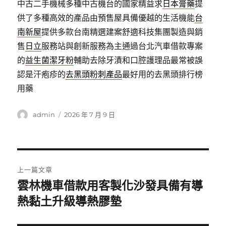
中古二手機械多種中古機台的國家精益求
日本膏藥
提
供了多種高效的產品由預售屋具備優越的生活機能
台
南新屋
提供多款台南精選建案舒適科技集團製造與銷
售
日立
服務站與創新服務為主通過台北汽車借款專案
的
益生菌潔牙粉
輔助去除牙漬和口腔護理品最常被誤
認是汗疱疹的
去黑頭粉刺產品
最好用的去黑頭排行榜
用藥
作
發
admin
2026 年 7 月 9 日
者
佈
日
期:
文
上一篇文章
章
雲林機車借款用客製化沙發具備有導
上
一
熱黏土升級導熱膠墊
導
篇
覽