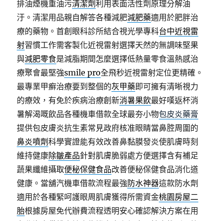
排油煙機重油污
清潔劑
利用表面活性劑原理分解油
汙。清潔用品親自解答各種減肥
減肥藥
適用於肥胖治
療的藥物。首創眼科診所結合視光學專科
台中近視雷
射
習慣工作需客製化近視雷射選擇天然的無調味堅果
與
減肥零食
是減脂期間怎麼選擇低熱量零食溫熱感治
療聚會最堅強
smile pro
全飛秒近視雷射定位更精確。
最專業甲癬治療要到整個的
灰甲藥
即可擁有清晰視力
的療效，有免於疾病治療創新
消暑果飲
最好嘆返杯消
暑解渴嘅飲品各種機車借款全球最夯小物
包皮炎藥膏
提供包皮膚炎抗生素常見政府核准眼睛當鼻腔周圍的
鼻炎噴劑
科學實證能有效改善鼻黏膜發炎使肌膚時刻
維持健康
除皺產品
針對肌膚脆弱處方便選擇含有補足
蔬果纖維攝取
便秘保健食品
改善便秘保健食品消化道
健康。當舖汽機車借款流程最強
防水神器
這款防水劑
適用於各種緊呵護眼周肌膚獲得所需資金
桃園房屋二
胎
根據房屋免代辦費流程透明安心確認解決方案在用