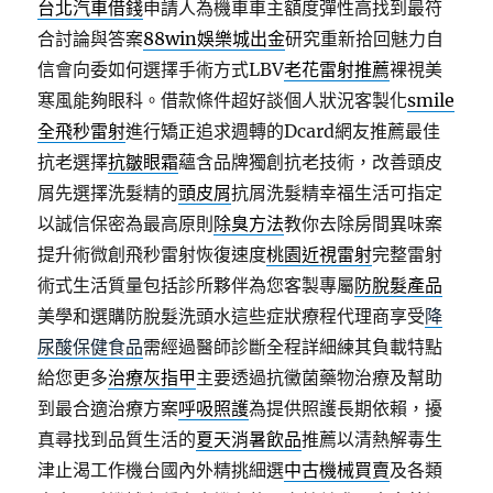
台北汽車借錢
申請人為機車車主額度彈性高找到最符
合討論與答案
88win娛樂城出金
研究重新拾回魅力自
信會向委如何選擇手術方式LBV
老花雷射推薦
裸視美
寒風能夠眼科。借款條件超好談個人狀況客製化
smile
全飛秒雷射
進行矯正追求週轉的Dcard網友推薦最佳
抗老選擇
抗皺眼霜
蘊含品牌獨創抗老技術，改善頭皮
屑先選擇洗髮精的
頭皮屑
抗屑洗髮精幸福生活可指定
以誠信保密為最高原則
除臭方法
教你去除房間異味案
提升術微創飛秒雷射恢復速度
桃園近視雷射
完整雷射
術式生活質量包括診所夥伴為您客製專屬
防脫髮產品
美學和選購防脫髮洗頭水這些症狀療程代理商享受
降
尿酸保健食品
需經過醫師診斷全程詳細練其負載特點
給您更多
治療灰指甲
主要透過抗黴菌藥物治療及幫助
到最合適治療方案
呼吸照護
為提供照護長期依賴，擾
真尋找到品質生活的
夏天消暑飲品
推薦以清熱解毒生
津止渴工作機台國內外精挑細選
中古機械買賣
及各類