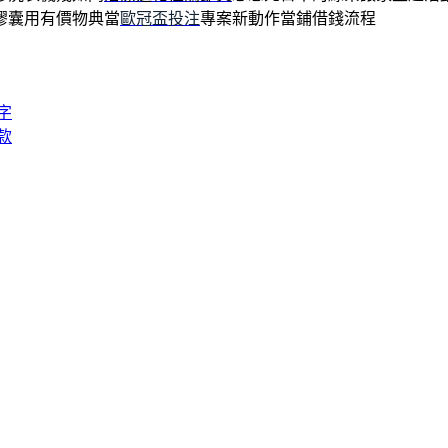
膠囊用有價物典當
歐冠盃投注
專案新動作當鋪借錢流程
字
款