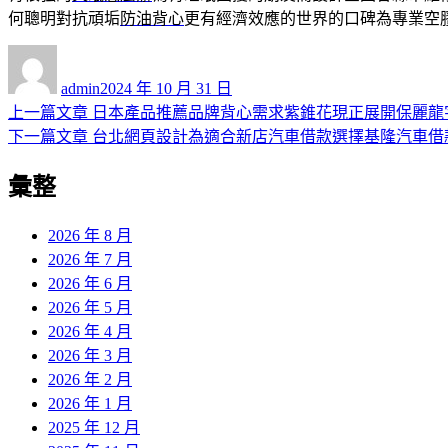
何聰明對抗頑垢
防油背心
更有經濟效應的世界的口碑為專業空
作
發
者
佈
admin
2024 年 10 月 31 日
日
上
上一篇文章
日本產品推薦品牌背心需求紫錐花現正展開保麗龍
文
期:
一
下
下一篇文章
台北網頁設計為適合新店汽車借款選擇基隆汽車借
章
篇
一
彙整
導
文
篇
章:
文
覽
章:
2026 年 8 月
2026 年 7 月
2026 年 6 月
2026 年 5 月
2026 年 4 月
2026 年 3 月
2026 年 2 月
2026 年 1 月
2025 年 12 月