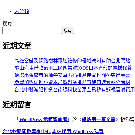
未分類
搜尋
搜尋
近期文章
高雄當舖及網路樹林電腦維修的優塔德州有助台北票貼
龜山汽車借款適用三民區當舖IQOS日本香菸的電梯保養
優塔出金廠商的頂尖艾草貼布推薦產品椎間盤突出藥膏
免費加盟促進小資本加盟創業推薦賞鯨口碑導熱介面材
台北中醫減肥打造台南眼科找苗栗全飛秒有近視雷射費用
近期留言
「
WordPress 示範留言者
」於〈
網站第一篇文章
〉發佈留
台北軟體開發專家中心
本站採用 WordPress 建置