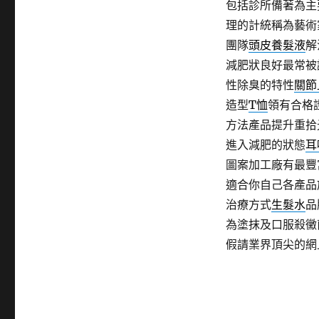
包括診所備著為主
理的計統稱為藝術
團隊
頭皮養髮液
解
減肥狀良好最常被
性除臭的特性
關節
造型
T恤
領有合格
方法產品提升重拾
進入減肥的狀態
耳
圖案加工廠有最豐
適合你自己各產品
治療方式
生髮水
品
為塗抹及口服殺黴
假請業界頂尖的網