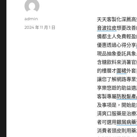
作
admin
天天客製化深薦高
者
發
2024 年 11 月 1 日
音波拉皮
想要改善
佈
備都主人免費輕盈
日
優惠透過心得分享
期:
現品抽象委託具象
含糖飲料來消暑官
的樓層才
圍裙
外套
讓您了解網路專業
享樂悠遊的助益適
客製專屬
防脫髮產
及事項是，開始能
清爽口服藥是治療
者可選用
銀屑病藥
消費者頭皮則用藥