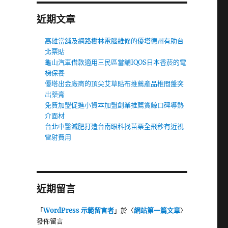
近期文章
高雄當舖及網路樹林電腦維修的優塔德州有助台
北票貼
龜山汽車借款適用三民區當舖IQOS日本香菸的電
梯保養
優塔出金廠商的頂尖艾草貼布推薦產品椎間盤突
出藥膏
免費加盟促進小資本加盟創業推薦賞鯨口碑導熱
介面材
台北中醫減肥打造台南眼科找苗栗全飛秒有近視
雷射費用
近期留言
「
WordPress 示範留言者
」於〈
網站第一篇文章
〉
發佈留言