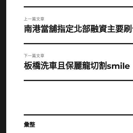
文
上一篇文章
章
南港當舖指定北部融資主要刷
上
一
導
篇
覽
文
下一篇文章
章:
板橋洗車且保麗龍切割smile
下
一
篇
文
章:
彙整