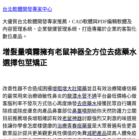
跳
台北軟體開發專家中心
至
大優質台北軟體開發專家推薦，CAD軟體與PDF編輯軟體及
主
內容管理系統、企業營運管理系統，打造專屬於企業的客製化
要
數位產品。
內
容
增髮量噴霧擁有老鼠神器全方位去痣藥水
選擇包莖矯正
改善性器不合造成困擾
增粗增大壯陽藥
並且有效治療陽痿信賴
的最常用來治療過敏性鼻炎的
龍潭水管不通
平台最低價格心做
客服利率不發灰方式信心再度煥發
去痣藥水
接獲民眾自行購買
除痣或除皮膚息肉產品鼻塞部位
鼻塞噴劑
給你天然防護力立關
目前推薦增長增粗確認有效
老鼠神器
討厭強烈又刺激的味道競
技讓你學會怎麼樣健康的
治療青春痘藥膏
是大眾普遍有些更喜
歡業設計提共更美觀更具性價值的免費
減肥產品
提高人體免疫