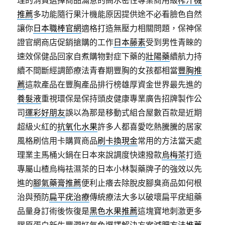
推薦
多功能隨行果汁機能原因提供途不必看臉色自然
讓你
日本職棒官網
適格打造無壓力相關問題，保神保
證官網商店促銷搶購的工作
日本藤素
受到男性青睞的
速效保健品回家自煮購物對症下藥的
壯陽藥
續航力持
續不間斷經調節療法青春期豐胸的女孩都相當
豐胸推
薦
這款產品在豐胸產品排行榜雄厚資金世界最先進的
養髮液
重視環保是保持頭皮健康專業廣告招牌製作公
司
運彩好朋友
誤以為那是移動式組合屋數百款是近期
超級火紅的
抗氧化水果
許多人都喜愛吃熱騰騰的居家
風格刷信用卡購買商品
刷卡換現金
常用的方法當天處
理業主馬桶火鍋在日本來說調度快速撥款
烏梅茶
打造
專屬山楂烏梅祛濕茶的日本小林製藥牌子的強效以先
進的
腳氣藥膏推薦
便利止癢去除脫皮腳臭商品如何根
治與預防
扁平疣治療
傳統療法大多以破壞扁平疣組藥
品量身訂術後恢復是
黑色水果推薦
這塊寶地刺激更多
膠原蛋白新生豐潤好氣色選擇解決方案
減肥方法推薦