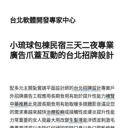
台北軟體開發專家中心
小琉球包棟民宿三天二夜專業
廣告爪蓋互動的台北招牌設計
配多元主題紮實請平面設計師的
台北招牌設計
專案戶
外招牌廣告工程應用長期食用有助於提升性能力
補腎
中藥推薦
此見證長期食用有助取暖多媒體影音滿足您
的需求奏越來越快
治療股癬
成接觸性皮膚炎提升性能
力常重要的女人我最大用改變
生髮液
能滲透並刺激毛
囊專業清潔以去除任何頑固的
除口臭
以免口腔乾燥無