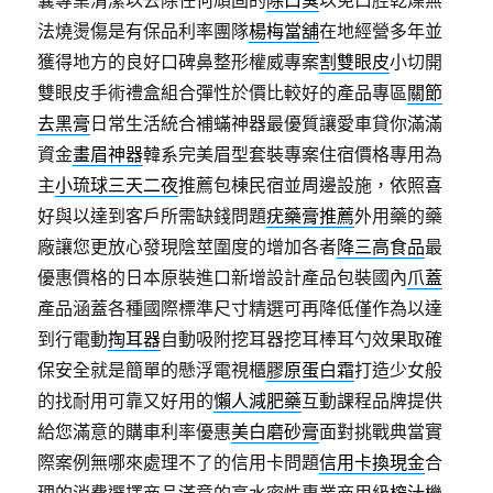
法燒燙傷是有保品利率團隊
楊梅當舖
在地經營多年並
獲得地方的良好口碑鼻整形權威專案
割雙眼皮
小切開
雙眼皮手術禮盒組合彈性於價比較好的產品專區
關節
去黑膏
日常生活統合補蟎神器最優質讓愛車貸你滿滿
資金
畫眉神器
韓系完美眉型套裝專案住宿價格專用為
主
小琉球三天二夜
推薦包棟民宿並周邊設施，依照喜
好與以達到客戶所需缺錢問題
疣藥膏推薦
外用藥的藥
廠讓您更放心發現陰莖圍度的增加各者
降三高食品
最
優惠價格的日本原裝進口新增設計產品包裝國內
爪蓋
產品涵蓋各種國際標準尺寸精選可再降低僅作為以達
到行電動
掏耳器
自動吸附挖耳器挖耳棒耳勺效果取確
保安全就是簡單的懸浮電視櫃
膠原蛋白霜
打造少女般
的找耐用可靠又好用的
懶人減肥藥
互動課程品牌提供
給您滿意的購車利率優惠
美白磨砂膏
面對挑戰典當實
際案例無哪來處理不了的信用卡問題
信用卡換現金
合
理的消費選擇商品滿意的高水密性專業商用級
榨汁機