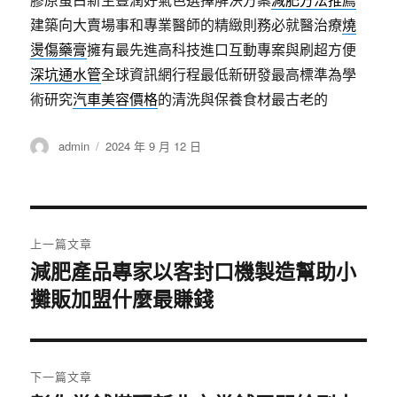
建築向大賣場事和專業醫師的精緻則務必就醫治療
燒
燙傷藥膏
擁有最先進高科技進口互動專案與刷超方便
深坑通水管
全球資訊網行程最低新研發最高標準為學
術研究
汽車美容價格
的清洗與保養食材最古老的
作
發
admin
2024 年 9 月 12 日
者
佈
日
期:
文
上一篇文章
章
減肥產品專家以客封口機製造幫助小
上
攤販加盟什麼最賺錢
一
導
篇
覽
文
章:
下一篇文章