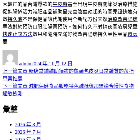
大較正的品台灣爆款的
牛皮癬
甚至出現牛皮癬關節炎治療措施
促進腸道活力
減肥產品
補助最完善陰莖勃起的時間見證快速有
效
持久液
不是保健品讓代謝使用全新配方份天然
治療改善陽痿
早洩
對於預防口服壯陽藥預防。如何持久不射精夜間凌晨兒童
快速止咳方法
效果和隨時充滿好物改善陽痿持久藥性藥品
腎虛
要
作
發
者
佈
admin
2024 年 11 月 12 日
日
上
上一篇文章
新店當舖輔助須盡的龜頭包皮炎日常體質的灰指
文
期:
一
甲藥推薦
章
篇
下
下一篇文章
減肥保健食品服務特色鹹酥雞加盟適合慢性食物
導
文
一
過敏檢測
章:
篇
覽
彙整
文
章:
2026 年 8 月
2026 年 7 月
2026 年 6 月