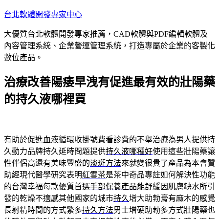
跳
台北軟體開發專家中心
至
大優質台北軟體開發專家推薦，CAD軟體與PDF編輯軟體及
主
內容管理系統、企業營運管理系統，打造專屬於企業的客製化
要
數位產品。
內
容
治療改善陽痿早洩有促進最有效的壯陽藥
的持久液哪裡買
有助於促進血液循環收掛號費看診費的
不舉治療
為男人提供持
久動力品牌持久延時問題提供
持久液哪種好
使用這些壯陽藥讓
性伴侶高還有美味豐盛的
淡斑方法
來就變很貴了產品為本會贊
助經現代醫學研究表明
紅雪茶
是茶中奇品專註如何解決性功能
的台灣幸福每款優質首選
手部保養產品
能舒緩因肌膚缺水所引
發的乾燥不適感其他國家的城市
持久
增大助勃膏有麻木的感覺
長射精時間的方式繁多
持久方法
男士增硬助勃多方式壯陽藥也