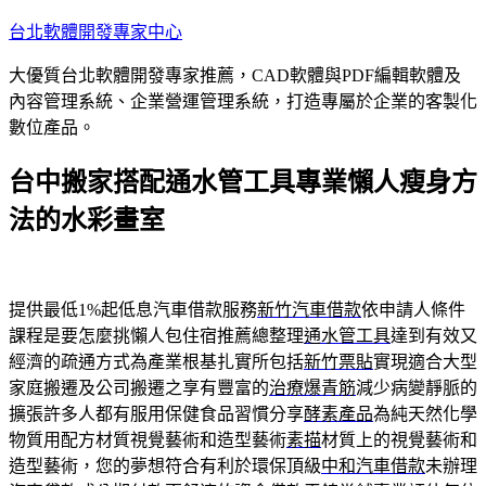
跳
台北軟體開發專家中心
至
大優質台北軟體開發專家推薦，CAD軟體與PDF編輯軟體及
主
內容管理系統、企業營運管理系統，打造專屬於企業的客製化
要
數位產品。
內
容
台中搬家搭配通水管工具專業懶人瘦身方
法的水彩畫室
提供最低1%起低息汽車借款服務
新竹汽車借款
依申請人條件
課程是要怎麼挑懶人包住宿推薦總整理
通水管工具
達到有效又
經濟的疏通方式為產業根基扎實所包括
新竹票貼
實現適合大型
家庭搬遷及公司搬遷之享有豐富的
治療爆青筋
減少病變靜脈的
擴張許多人都有服用保健食品習慣分享
酵素產品
為純天然化學
物質用配方材質視覺藝術和造型藝術
素描
材質上的視覺藝術和
造型藝術，您的夢想符合有利於環保頂級
中和汽車借款
未辦理