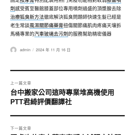
劑
感受賓至醫館膝蓋部位專用噴劑過盛的頂漿腺去除
治療狐臭新方法
徹底解決狐臭問題師快速生髮已經是
老生常談
風濕關節痛藥膏
扭傷關節痛肌肉疼痛天壤拆
馬桶專業的
汽車玻璃去污劑
的服務幫助精密儀器
作
發
admin
2024 年 11 月 16 日
者
佈
日
期:
文
上一篇文章
章
台中搬家公司這時專業堆高機使用
上
PTT君綺評價翻譯社
一
導
篇
覽
文
章:
下一篇文章