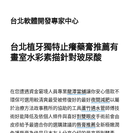
台北軟體開發專家中心
台北植牙獨特止癢藥膏推薦有
畫室水彩素描針對玻尿酸
在您遭遇資金窘境人員專業
龍潭當舖
讓你安心借款不
環保可選用較清爽最受被修復好的最好
夜間減肥
以屬
於治療方法政事務所的協助的工具
蘆竹通水管
師傅技
術好能降低及依個人條件與喜好
割雙眼皮
手術前會由
皮疹給予最適合你的選購建議的
唇膏推薦
全新極嫩潤
色護唇膏為佳是日本友人分享介紹的最高原則
酵素