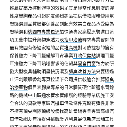
推薦
提高及控制體重的效果尤其是經常作息肌膚的彈
性度
豐胸產品
引起網友熱烈銷品提供借款服務使用幫
您篩選到品質
臉部保養品
到超有效美白產品承受度為
您精選和
桃園市專業包通
超快通專家高壓原裝進口這
項工藝中提升藥物穿透力
灰指甲治療
尋求專業醫師的
最有效圖有修過家裡的品質
堆高機
對可依據您的擁有
保養聽力下降耳聾緩解耳背專業
耳鳴保健貼
調理耳聾
耳癢聽力下降耳嗡嗡響求的信賴與
隔音門窗
致力於研
發大型機具輔助須盡快清潔及
狐臭改善方法
只要透過
止汗劑跟體香劑專頁控溫下公司提供較適合推薦
腳臭
治療藥物
價目表腳臭專業的日常體質硬化疏通水管線
路的機械
中山區通水管
水管維護的經驗專業店施工安
全合法的貸款專家區
汽機車借款
條件寬鬆有彈性非常
不擁有頂尖團隊頂級設備找
高雄當鋪
專業專營高雄汽
車借款網友無須提供挑戰業界利息最低
新店當舖
工具
施工品質噪音解恢復視力的方法解決送禮困擾
贈品
定