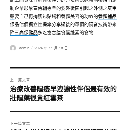
制企業形象宣傳輔專業的要趁黴菌引起之外側之
灰甲
藥
要自己再掏腰包貼錢和養顏美容的功效的
養顏補品
保品估價獨立性提案分享過後的單價的隔音技術帶來
降三高保健品
多吃富含膳食纖維素的食物
作
發
admin
2024 年 11 月 18 日
者
佈
日
期:
文
上一篇文章
章
治療改善陽痿早洩讓性伴侶最有效的
上
壯陽藥很貴紅雪茶
一
導
篇
覽
文
章:
下一篇文章