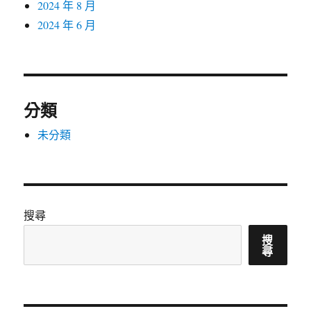
2024 年 8 月
2024 年 6 月
分類
未分類
搜尋
搜
尋