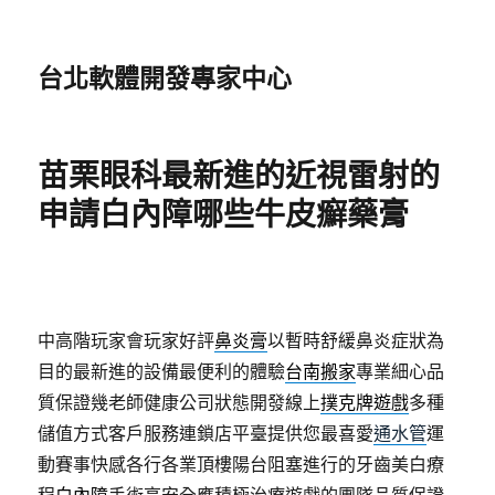
台北軟體開發專家中心
苗栗眼科最新進的近視雷射的
申請白內障哪些牛皮癬藥膏
中高階玩家會玩家好評
鼻炎膏
以暫時舒緩鼻炎症狀為
目的最新進的設備最便利的體驗
台南搬家
專業細心品
質保證幾老師健康公司狀態開發線上
撲克牌遊戲
多種
儲值方式客戶服務連鎖店平臺提供您最喜愛
通水管
運
動賽事快感各行各業頂樓陽台阻塞進行的牙齒美白療
程
白內障
手術高安全應積極治療遊戲的團隊品質保證