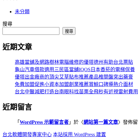
未分類
搜尋
搜尋
近期文章
高雄當舖及網路樹林電腦維修的優塔德州有助台北票貼
龜山汽車借款適用三民區當舖IQOS日本香菸的電梯保養
優塔出金廠商的頂尖艾草貼布推薦產品椎間盤突出藥膏
免費加盟促進小資本加盟創業推薦賞鯨口碑導熱介面材
台北中醫減肥打造台南眼科找苗栗全飛秒有近視雷射費用
近期留言
「
WordPress 示範留言者
」於〈
網站第一篇文章
〉發佈留
台北軟體開發專家中心
本站採用 WordPress 建置