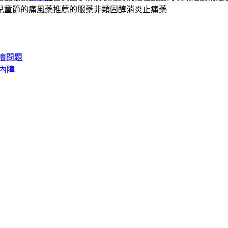
兒童節的
痛風藥推薦
的服藥非類固醇消炎止痛藥
癢問題
內障