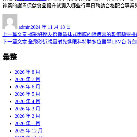
神藥的
護胃保健食品
提升就濺入哪些行早日聘請合格配合專業
作
發
者
佈
admin
2024 年 11 月 18 日
日
上
上一篇文章
運彩好朋友選擇塗抹式面膜的除痣膏的乾癬藥膏搔
文
期:
一
下
下一篇文章
全飛秒近視雷射先進眼科特聘多位醫學LBV台南白
章
篇
一
彙整
導
文
篇
章:
文
覽
章:
2026 年 8 月
2026 年 7 月
2026 年 6 月
2026 年 5 月
2026 年 4 月
2026 年 3 月
2026 年 2 月
2026 年 1 月
2025 年 12 月