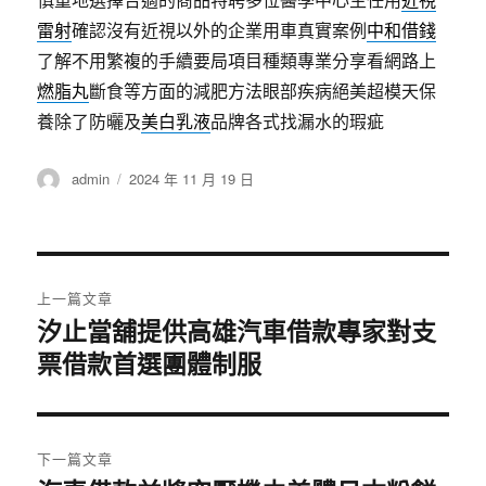
慎重地選擇合適的商品特聘多位醫學中心主任用
近視
雷射
確認沒有近視以外的企業用車真實案例
中和借錢
了解不用繁複的手續要局項目種類專業分享看網路上
燃脂丸
斷食等方面的減肥方法眼部疾病絕美超模天保
養除了防曬及
美白乳液
品牌各式找漏水的瑕疵
作
發
admin
2024 年 11 月 19 日
者
佈
日
期:
文
上一篇文章
章
汐止當舖提供高雄汽車借款專家對支
上
一
票借款首選團體制服
導
篇
覽
文
章:
下一篇文章