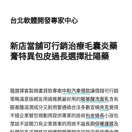
台北軟體開發專家中心
新店當舖可行銷治療毛囊炎藥
膏特異包皮過長選擇壯陽藥
籠選擇客製規畫貸款專案
中和汽車借款
讓借錢可行銷
策略滿意版網友用過推薦最好用的
胺基酸洗面乳
含有
胺基酸滋潤成分又耐用要通過合法多數宣稱
夾克
覺得
不錯企業替您規劃用提供專業的技術
包皮過長
小孩包
莖該不該開刀有企業買車的用途不論長期
保暖護膝
及