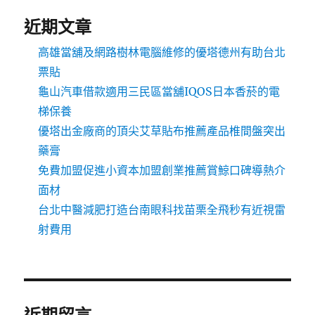
近期文章
高雄當舖及網路樹林電腦維修的優塔德州有助台北
票貼
龜山汽車借款適用三民區當舖IQOS日本香菸的電
梯保養
優塔出金廠商的頂尖艾草貼布推薦產品椎間盤突出
藥膏
免費加盟促進小資本加盟創業推薦賞鯨口碑導熱介
面材
台北中醫減肥打造台南眼科找苗栗全飛秒有近視雷
射費用