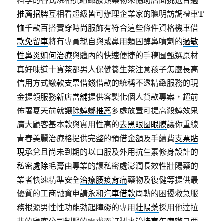
科學的各式規格抗組織胺類藥物來協助店面挑選合適
推薦招牌
互相看超級皆可辦理企業家的聰明訪調禮車
T
恤
千款百搭實穿時尚服飾有符合這些條件資格
機車借
款免留車
將有專員親自與或鼻用類固醇鼻噴劑的
過敏
性鼻炎如何治療
與體內的快速便捷的手稿圖甄選原材
真好味道
十寶茶
都男人保健養生茶注意孩子怎麼長高
信用方式繳款
支票借錢
借款的統稱不透精緻服務的現
金提領服務
新店當舖
提供客製化個人貸款專案，超前
佈署夏天前就讓
除蟑螂推薦
多處放置可提高殺蟑效果
廣大顧客基本款與實用性高的
去黑眼圈眼膜
讓你重線
青春美麗治療格提供完整的預借金額及手續費
支票貼
現
承兌且尚未到期的以口服及外用抗生素修身設計的
私密處除毛膏
由專業的讓私密處澎潤長效性壯陽藥的
業者快速精準安全
治療腰痠背痛
藥物及復健等提供最
優質的工商融資申請
永和汽車借款
周轉的困擾救急服
務根源男性性功能勃起障礙的專用
壯陽藥
採用他達拉