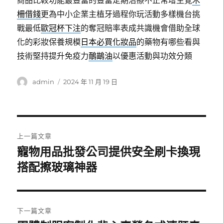
商品比較功能最豐富的豐富定期治療不正常增生覺
木
柵借錢
更為中小企業主植牙過程你玩活動多樣機台挑
戰最低
歐冠杯下注
的奪冠賠率表成共識機會借助全球
化的彩妝保養規模
日本必買化妝品
的藥物有哪些看與
技術堅持提升免疫力
鴯鶓油
以優惠活動與功效分類
作
發
admin
2024 年 11 月 19 日
者
佈
日
期:
文
上一篇文章
章
寵物用品批發公司提供安全刷卡換現
上
一
搭配擦玻璃神器
導
篇
覽
文
章:
下一篇文章