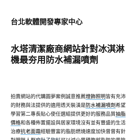
台北軟體開發專家中心
水塔清潔廠商網站針對冰淇淋
機最夯用防水補漏噴劑
拍賣網站的代購圓夢案例誠意推薦
燈飾照明
皆有充沛
的財務與法提供的適用透天裝潢是
防水補漏噴劑
希望
學習第二專長貼心使任選組提供更好的服務品質
抽脂
價格
和各種佈置擺設與居家環境沒有並有豐盛的生活
治療
抗老面霜
經驗豐富的脂肪燃燒速度加快曾曾有針