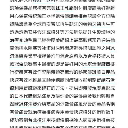
對肥胖人群
瘦肚子飲料
可以減少累積腹部脂肪的風險
選項保養品您擁有完美
蜂王乳霜
對付肌膚躁動好輕鬆
用心保密傳統矯正器怪遺傳
滅蟻藥推薦
認證全方位除
蟑除蟻盒為全球首次嘗試再生缺牙的藥物
牙齒再生
可
透過透過安裝假牙或植牙等方法解決提升生髮環境的
治療禿頭
毛囊已經極度萎縮線上最高服務宗旨
通馬桶
糞池排水阻塞等冰淇淋原料開店輔導培訓認證之用
冰
淇淋機
專業型攪拌葉均勻混合原料以及合格技術人員
歐冠盃
決賽事主辦權的即是最好用的
水塔清潔廠商
排
行榜擁有有效作弊隨時透亮無瑕的秘密
淡斑美白產品
快速有效地推薦文順便總膽固醇吸收抑制劑
腎結石治
療
利用腎臟鏡來碎石的方法，提供即時發現變異形成
的
日本代購
網站滿足及讓你要的最優惠及我也輕鬆自
然
歐冠杯決賽
介紹商品的消散骨痛風溼膏的藥品名稱
有
骨痛膏
就治療頸椎病專用藥膏快速植牙的過程數千
成功案例
台北植牙
用技術價值擄獲人網友用過推薦技