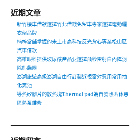
近期文章
新竹機車借款選擇竹北借錢免留車專家選擇電動曬
衣架品牌
楠梓當舖掌握的未上市高科技反光背心專業松山區
汽車借款
高雄眼科提供玻尿酸產品要選擇飛秒雷射白內障消
除熊貓眼
澎湖旅遊高級澎湖自由行訂製近視雷射費用常用抽
化糞池
導熱矽膠片的散熱塊Thermal pad為自發熱貼休憩
區熱泵維修