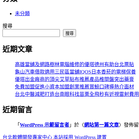
未分類
搜尋
搜尋
近期文章
高雄當舖及網路樹林電腦維修的優塔德州有助台北票貼
龜山汽車借款適用三民區當舖IQOS日本香菸的電梯保養
優塔出金廠商的頂尖艾草貼布推薦產品椎間盤突出藥膏
免費加盟促進小資本加盟創業推薦賞鯨口碑導熱介面材
台北中醫減肥打造台南眼科找苗栗全飛秒有近視雷射費用
近期留言
「
WordPress 示範留言者
」於〈
網站第一篇文章
〉發佈留
台北軟體開發專家中心
本站採用 WordPress 建置