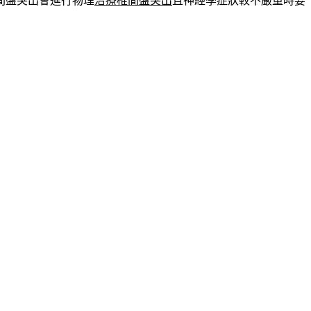
間盤突出會進行物理
治療椎間盤突出
且神經學症狀較不嚴重時要