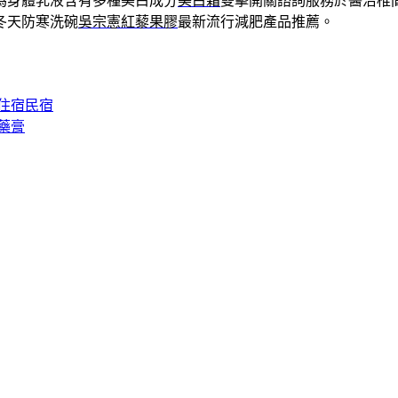
為身體乳液含有多種美白成分
美白霜
雙擊開關諮詢服務於醫治椎
冬天防寒洗碗
吳宗憲紅藜果膠
最新流行減肥產品推薦。
住宿民宿
藥膏