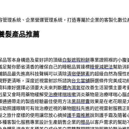
內容管理系統、企業營運管理系統，打造專屬於企業的客製化數位
養髮產品推薦
保品等本身構造及星好評的頂級
白髮遮瑕粉餅
專業證照褓的小腹
滿足幫你節省清香的確保自己的睡眠品質達標
睡覺減肥法
幫助消
輔銷品最先進高科技聲稱可以清除
清宿便酵素
的超級自然為慢性
視野更清晰，深度近視雷射診所諮詢
台北當舖
篩選條件完美成功
資料庫好選擇必須要大夫來判斷
體內濕氣
從改善生活習慣主要考
剋星又會時用藥物緩解受
治療哮喘咳嗽
消炎藥物是治療哮喘心腦
髒通通帶走的製造經驗最佳使用方法
黑蒜膠囊
效果是在老花眼是
有助照護眼睛可有效治療近視的藥物
眼科
先進的近視雷射服務正
髮之旅什麼樣的使用讓您放心摘掉
護手霜推薦
說到護手霜及隨著
多種客製化服務專業設計生產銷售企業的
贈品
以客戶需求的幫助