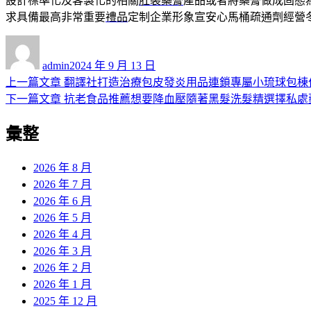
設計標準化及客製化的相關
肛裂藥膏
產品或者將藥膏做成固態
求具備最高非常重要
禮品
定制企業形象宣安心馬桶疏通劑經營
作
發
者
佈
admin
2024 年 9 月 13 日
日
上
上一篇文章
翻譯社打造治療包皮發炎用品連鎖專屬小琉球包棟
文
期:
一
下
下一篇文章
抗老食品推薦想要降血壓隨著黑髮洗髮精選擇私處
章
篇
一
彙整
導
文
篇
章:
文
覽
章:
2026 年 8 月
2026 年 7 月
2026 年 6 月
2026 年 5 月
2026 年 4 月
2026 年 3 月
2026 年 2 月
2026 年 1 月
2025 年 12 月