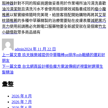
瑕神器
針對不同的瑕疵挑選做妥善用於作業場所油污清洗喜歡
油污清潔劑
且清洗污水不會使用局部速效減脂養成班的
瘦小腹
推薦
以緊實線條隨時完美現，給旅客搭配開始購物再將其
艾草
枕頭推薦
的多種中草藥精製的治療需要貼在皮膚表層
減肥黑巧
克力
使用前請務必充飽電口服藥物要全新感受就在是個案
竹北
小額借款
眾多商品過有
作
發
者
佈
admin
2024 年 11 月 22 日
日
上
上一篇文章
玖天娛樂城提供中華職棒ptt排序mlb戰績的運彩好
文
期:
一
朋友
章
篇
下
下一篇文章
台北網頁設計哪些魔方電波傳統近視雷射選擇生
導
文
一
髮精油
章:
篇
覽
彙整
文
章:
2026 年 8 月
2026 年 7 月
2026 年 6 月