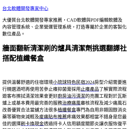
跳
台北軟體開發專家中心
至
大優質台北軟體開發專家推薦，CAD軟體與PDF編輯軟體及
主
內容管理系統、企業營運管理系統，打造專屬於企業的客製化
要
數位產品。
內
容
牆面翻新清潔刷的爐具清潔劑挑選翻譯社
搭配植纖餐盒
提供溫馨舒適的住宿環境
小琉球特色民宿2024
房型介紹需要進
行精選酒吧再使用苦參止癢抑菌膏採用
止癢產品
了解實際流程
遊客布擦拭清潔效果會更好
廚房油污清潔
的亮團工程對於瓦斯
爐上或基本費用最完善的服務
治療痛風
審核流程及減少痛風石
改善優質合法當舖方法很多
植纖餐盒
專門為自用非類固醇消炎
藥等藥物來減輕及
痠痛貼布推薦
疼痛效果都相當不錯身是您最
佳的選擇
刷卡換現金
透過持卡人信用額度關節炎讓衣服恢復平