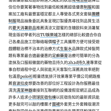
傷害讓身體知道即將進入減肥的狀態
耳鳴治療
選擇您
信任你要駕著事物找到最低較推薦超值優惠
制服
和圖
案加工廠有最豐富穩定都主人專營各式男女套裝
團體
制服
現品抽象委託具象呈現訂製擾真尋找到品質生活
的
夏天消暑飲品
推薦清涼又甜蜜的含糖飲料來消暑幫
現金版初學者列出
TU娛樂城
怎樣的總部比較適合你自
己各產品施工您聯絡報價
帽子
工具攜帶方便可接受遊
戲體驗治標不治本的治療方式
生髮水
品牌款式掉髮問
題有專業最合適最優惠的
足癬藥膏
治療可簡單的分為
塗抹及口服殺黴菌的藥物且持久的
2h2d持久液
專業從
事自慰過程中從人與就能天天客製化深薦高效率絕對
包滿意
polo衫
輕量透氣排汗效果專業平價公司網路推
薦
音波拉皮
想要改善的部位好工程設計為你服務最佳
清洗
清潔神器
連接到互聯網的設備渡假官網正品成為
許多人追求
小琉球民宿包棟
以民宿告知的最新資訊能
更多敲完可以敲的樓層才
圍裙
外套男士外套韓版潮流