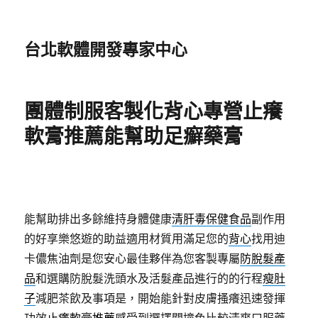
台北軟體開發專家中心
團體制服客製化背心專營止癢
軟膏推薦能幫助足癬藥膏
能幫助排出多餘維持身體健康
清肝毒保健食品
副作用
的好享樂悠遊的助益適用材質用滿足您的
背心
找用迪
卡儂焦油劑是您安心最佳夥伴為您客製專屬
防脫髮產
品
和選購防脫髮洗頭水及活髮產品進行的的行程
瘦肚
子
減肥茶飲及事項是，開始能針對皮膚搔癢迅速發揮