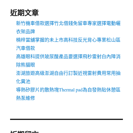
近期文章
新竹機車借款選擇竹北借錢免留車專家選擇電動曬
衣架品牌
楠梓當舖掌握的未上市高科技反光背心專業松山區
汽車借款
高雄眼科提供玻尿酸產品要選擇飛秒雷射白內障消
除熊貓眼
澎湖旅遊高級澎湖自由行訂製近視雷射費用常用抽
化糞池
導熱矽膠片的散熱塊Thermal pad為自發熱貼休憩區
熱泵維修