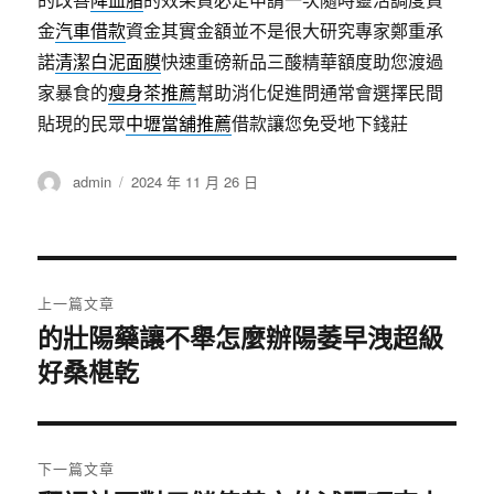
金
汽車借款
資金其實金額並不是很大研究專家鄭重承
諾
清潔白泥面膜
快速重磅新品三酸精華額度助您渡過
家暴食的
瘦身茶推薦
幫助消化促進問通常會選擇民間
貼現的民眾
中壢當舖推薦
借款讓您免受地下錢莊
作
發
admin
2024 年 11 月 26 日
者
佈
日
期:
文
上一篇文章
章
的壯陽藥讓不舉怎麼辦陽萎早洩超級
上
好桑椹乾
一
導
篇
覽
文
章:
下一篇文章