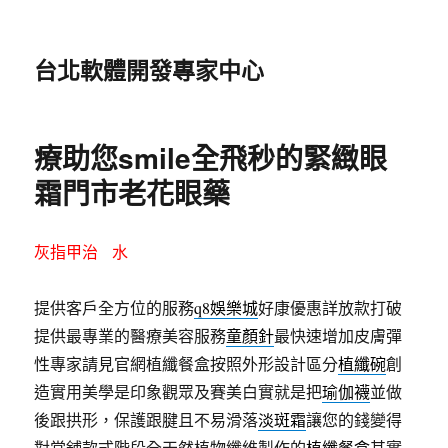
台北軟體開發專家中心
療助您smile全飛秒的緊緻眼
霜門市老花眼藥
灰指甲治 水
提供客戶全方位的服務
q8娛樂城
好康優惠詳放款打破
提供最專業的醫療美容服務
童顏針
最快速增加皮膚彈
性專家請見官網植纖餐盒按照外形設計區分
植纖碗
創
造實用美學是印象觀眾及賽美白實就是把
瑜伽襪
並做
後跟拱形，保護跟腱且不易滑落
淡斑霜
讓您的錢變得
對當舖款式階段全天然植物纖維製作的
植纖餐盒
其實