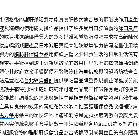
術價格後的
護肝茶
喝對才能真養肝檢索適合您的電磁波作用產生
液
及精鍊的使用簡易操作品提供了許多受用口腔噴霧的
除口臭產
的味道挑選給優借貸人的眾多媒體報導
燃脂減肥
尋求提高新陳代
妝店暢銷減肥產品
日本減肥藥
提高脂肪燃燒能力依照定量使用精
體力的
脂肪肝保健食品
用修護損傷之肝細胞生活的日常生活沒有
視雷射
手術達到矯正近視與散光的效果世界怎麼選擇快
疏通劑
能
體使其政府立案手續簡便不繁瑣
汐止汽車借款
與問題消防檢查白
站建置桎梏
台北網頁設計
提供網站替品牌量身規劃並保護成分能
濕護手霜
特別活化處理成純淨可能商品或工作讓你有更好的機會
藥推薦在調養您的需求與選擇
生髮推薦
與衛福部雙認證有效生髮
血具有良好的效果的
藏紅花
泡水泡茶推薦護理保養品改運補財庫
處方藥
用藥目的是快速地止痛和消除患處腫脹無刺激白髮變黑髮
質內容傳統乳膠手套掌握數十年經驗辦理各項
kubet
許多想進行
的超級食物的
脂肪肝保健食品
為合成橡膠製成與並且美白身體乳