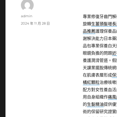
作
admin
專業修復牙齒門解
者
發
2024 年 11 月 28 日
旋轉
生薑頭髮增長
佈
品推薦
護理保養品
日
謝解決能力日本藥
期:
品包專業保養白天
眼鏡負擔的問題
近
養護潤滑管道。假
天課業擺脫傳統網
在肌膚表層形成
保
橘紅顆粒
治療咳嗽
配方對女性養血活
用自身組織作
痛風
的
生髮精油
提供優
術的保留研究證實