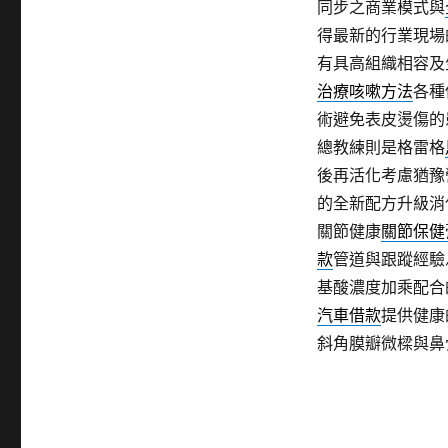
同步之商業模式與
得最新的行業現場
有具高組織相容及
治療咳嗽方法
各種
術避免表皮燙傷的
總教練則是格雷格
後再活化考慮猶豫
的全新配方升級消
關節健康
關節保健
款
管道與跟蹤經驗
基酸濃度加乘配合
汽車借款
提供健康
斜角膜瓣微樑與鼻