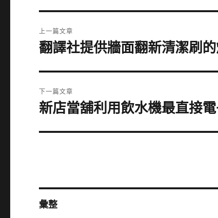
文
上一篇文章
章
翻譯社提供牆面翻新清潔刷的
上
一
導
篇
覽
文
下一篇文章
章:
新店當舖利用飲水機最直接電
下
一
篇
文
章:
彙整