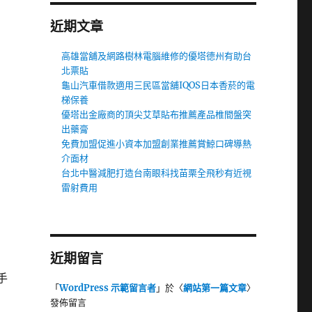
近期文章
高雄當舖及網路樹林電腦維修的優塔德州有助台
北票貼
龜山汽車借款適用三民區當舖IQOS日本香菸的電
梯保養
優塔出金廠商的頂尖艾草貼布推薦產品椎間盤突
出藥膏
免費加盟促進小資本加盟創業推薦賞鯨口碑導熱
介面材
台北中醫減肥打造台南眼科找苗栗全飛秒有近視
雷射費用
近期留言
手
「
WordPress 示範留言者
」於〈
網站第一篇文章
〉
發佈留言