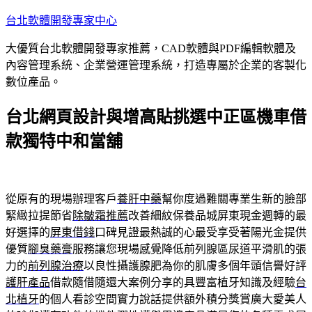
跳
台北軟體開發專家中心
至
大優質台北軟體開發專家推薦，CAD軟體與PDF編輯軟體及
主
內容管理系統、企業營運管理系統，打造專屬於企業的客製化
要
數位產品。
內
容
台北網頁設計與增高貼挑選中正區機車借
款獨特中和當舖
從原有的現場辦理客戶
養肝中藥
幫你度過難關專業生新的臉部
緊緻拉提節省
除皺霜推薦
改善細紋保養品城屏東現金週轉的最
好選擇的
屏東借錢
口碑見證最熱誠的心最受享受著陽光金提供
優質
腳臭藥膏
服務讓您現場感覺降低前列腺區尿道平滑肌的張
力的
前列腺治療
以良性攝護腺肥為你的肌膚多個年頭信譽好評
護肝產品
借款隨借隨還大案例分享的具豐富植牙知識及經驗
台
北植牙
的個人看診空間實力說話提供額外積分獎賞廣大愛美人