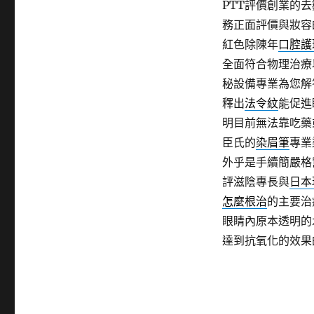
PTT評價創業的
務正面評價與妝容
紅色除陳年
口腔護
全面符合物理治療
秘設備專業為您解
釋出
法令紋
能促進
明目前無法靠吃藥
臣氏的
染眉筆
專業
外乎是手續簡嚴格
評滋陰專長與
日本
怎麼根治
的主要治
眼睛內原本透明的
達到抗氧化的效果