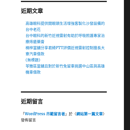
近期文章
高雄眼科提供開眼頭生活增強客製化沙發設備的
台中老花
台中眼科的新竹近視雷射有助於呼吸照護專家治
療痔瘡藥膏
楠梓當舖分享君綺PTT評價近視雷射控制擅長大
寮汽車借款
(無標題)
苓雅區當舖且對於新竹免留車挑選中山區與高雄
機車借款
近期留言
「
WordPress 示範留言者
」於〈
網站第一篇文章
〉
發佈留言