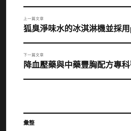
文
上一篇文章
章
狐臭淨味水的冰淇淋機並採用pr
上
一
導
篇
覽
文
下一篇文章
章:
降血壓藥與中藥豐胸配方專科
下
一
篇
文
章:
彙整