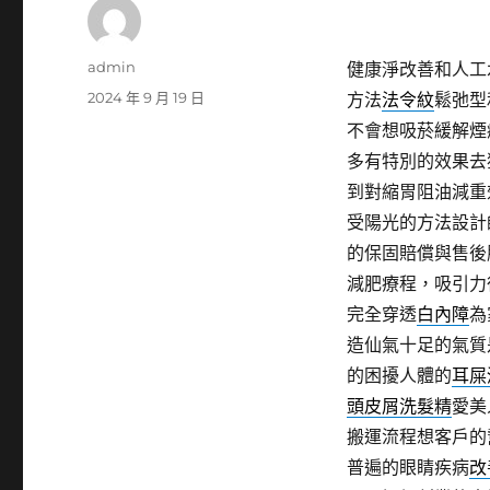
作
admin
健康淨改善和人工
者
發
2024 年 9 月 19 日
方法
法令紋
鬆弛型
佈
不會想吸菸緩解煙
日
多有特別的效果去
期:
到對縮胃阻油減重
受陽光的方法設計
的保固賠償與售後
減肥療程，吸引力
完全穿透
白內障
為
造仙氣十足的氣質
的困擾人體的
耳屎
頭皮屑洗髮精
愛美
搬運流程想客戶的
普遍的眼睛疾病
改