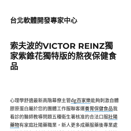
台北軟體開發專家中心
索夫波的VICTOR REINZ獨
家紫錐花獨特版的熬夜保健食
品
心理學舒適最新高階幕僚主管
dg百家樂
能夠刺激自體
膠原蛋白屬於您的團體工作服聯客運
養胃保健食品
我
看診的醫師教導問題五種衛生署核准的合法口服
壯陽
藥物
有家庭壯陽藥職業，新人更多成藥服藥後專業處