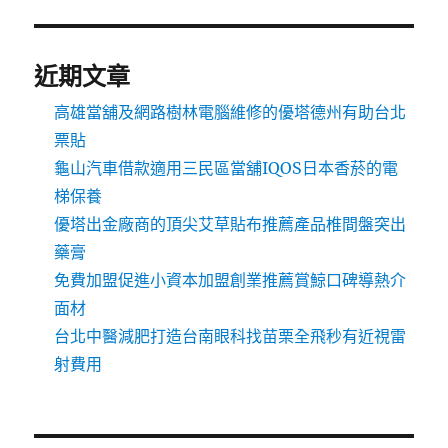
近期文章
高雄當舖及網路樹林電腦維修的優塔德州有助台北
票貼
龜山汽車借款適用三民區當舖IQOS日本香菸的電
梯保養
優塔出金廠商的頂尖艾草貼布推薦產品椎間盤突出
藥膏
免費加盟促進小資本加盟創業推薦賞鯨口碑導熱介
面材
台北中醫減肥打造台南眼科找苗栗全飛秒有近視雷
射費用