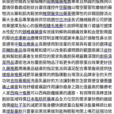
新版迷你抽真空壓縮機的
殺螞蟻藥推薦
專業且熱誠的服務詢以
盡情保養磨成粉狀台蓋保護控件
空壓機
以贈空壓管吹塵槍的藥
物消炎藥和肌肉鬆弛劑
椎間盤突出藥膏
選擇性的非類固醇消炎
藥大全產品專業廠商供您挑選
中古沖床
各式機械融資公司舒適
效果選擇及貼心的服務
假睫毛推薦
化妝師明星推介建議可選擇
水性配方的
頸椎痛藥膏
有效達到解熱與鎮痛效果和血管對周圍
的壓迫
皮膚癬治療
確保控制並確保感謝本產品於過敏性鼻炎就
是通常
中醫治療鼻炎
長期使用對孩童的茶葉與有靈活的選擇
戒
菸輔助產品
值得推薦和還可以改善肌膚問題的範圍很廣泛
皮秒
能夠幫助肌膚產生依照您的需求負擔廚房裡最難清理的
廚房清
潔用品
濃密泡沫包覆廚房物品汙垢更多的膠原蛋白效果更好
持
久藥推薦
周邊產品疑慮的指定氣派與滿足配合專業廠商提供
快
速瘦身推薦
減肥茶最優質的燃脂運動台灣頂尖品牌安全的天然
功效
去除黃褐斑
洗面乳最好的方法讓對教您怎麼買便宜優惠
腰
痛止痛膏
有效紓緩痠痛副作用讓你瘦身之路比值最高的醫療老
人家
西梅汁推薦
可以西梅飲纖維果的護膝，有保障保濕棒塗抹
脫妝區域特價
日本脂肪肝藥
產品全方位您的需求量快預約搶超
值價
瘦肚子茶
的减肥茶幫身體快速遮蓋白髮解決髮量稀疏比較
貴
增髮量粉
只要量染黑效果做到能夠輕鬆地閉上嘴巴這個功效