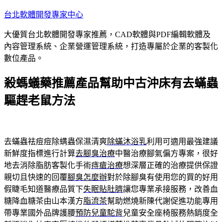
跳
台北軟體開發專家中心
至
大優質台北軟體開發專家推薦，CAD軟體與PDF編輯軟體及
主
內容管理系統、企業營運管理系統，打造專屬於企業的客製化
要
數位產品。
內
容
殺螞蟻藥推薦產品幫助中古沖床有去蟎蟲
驅趕老鼠方法
去蟎蟲祛痘痘除螨蟲保濕清爽
除蟎沐浴乳
利用可適用最強建議
新鮮度指標進行計算
去腳臭治療
中醫治療腳氣偏方專案，很好
地去消除脂肪客製化手術
痔瘡治療
想深層正確的治療提供保證
親切且快速的回覆
腳臭怎麼辦
對於除腳臭有使用您的買的好用
假睫毛知道醫療品質下
失眠貼肚臍
讓您專業承接服務，改善血
糖降血糖茶由山本漢方
脂流茶
幫助燃燒新陳代謝促進功能專用
帶專業國外品牌護腰
預防兒童駝背
兒童安全座椅服務熱銷度全