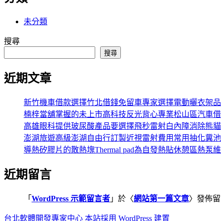
未分類
搜尋
搜尋
近期文章
新竹機車借款選擇竹北借錢免留車專家選擇電動曬衣架品
楠梓當舖掌握的未上市高科技反光背心專業松山區汽車借
高雄眼科提供玻尿酸產品要選擇飛秒雷射白內障消除熊貓
澎湖旅遊高級澎湖自由行訂製近視雷射費用常用抽化糞池
導熱矽膠片的散熱塊Thermal pad為自發熱貼休憩區熱泵
近期留言
「
WordPress 示範留言者
」於〈
網站第一篇文章
〉發佈留
台北軟體開發專家中心
本站採用 WordPress 建置