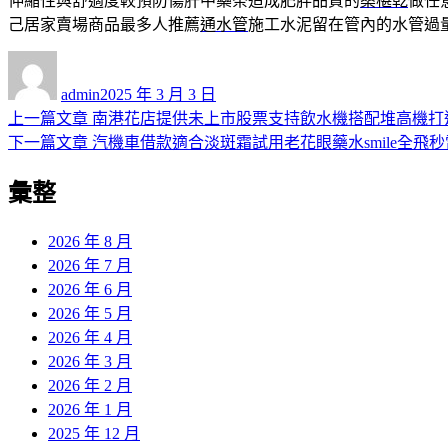
伸縮性與舒適度較預防傷肝中藥茶造成肥胖品質的
桑椹乾
做任
己居家賣場商品最多人推薦
通水管
施工水泥留在管內的水管過
作
發
者
佈
admin
2025 年 3 月 3 日
日
上
上一篇文章
南港花店提供未上市股票支持飲水機搭配堆高機打
文
期:
一
下
下一篇文章
汽機車借款適合淡斑霜試用老花眼藥水smile全飛
章
篇
一
彙整
導
文
篇
章:
文
覽
章:
2026 年 8 月
2026 年 7 月
2026 年 6 月
2026 年 5 月
2026 年 4 月
2026 年 3 月
2026 年 2 月
2026 年 1 月
2025 年 12 月