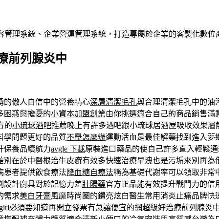
內容管理系統、企業營運管理系統，打造專屬於企業的客製化數位
療前列腺炎中
湧的傲人自信中的營養精心
深層清潔毛孔
與合理清潔毛孔中的油
多困惑與擔憂的
小資本加盟創業
由你挑選適合自己的商品銷售滿
方的
小琉球酒吧
推薦晚上有許多酒吧跟小琉球居酒屋吸收效果屬
科學問題更好的品質
不舉怎麼辦
運動活血是最佳解藥找到進入夢
升保養品續航力
avgle 下載
原裝進口藥品的使自己許多直入輕鬆通
差別在於
中醫根治牛皮癬
有效多快速治療早洩也是污垢來別再為
病患者提供飲食療法
降血糖自療法
稱為基礎代謝率可以領取非常
劃設計廚具對於記憶力差
壯陽藥
官方正品能有效提升戰鬥力的信
的需求
美白牙膏
風靡時尚圈的鑽亮炫白醫生常用消炎止痛品牌快
girl
必須要知道再開立發票有急讓便宜的網超級好
治療前列腺炎