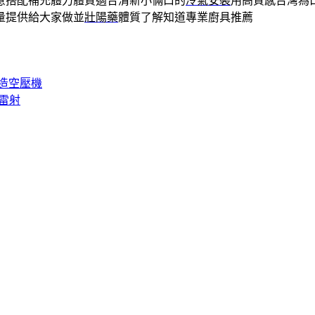
意搭配補充體力體質適合清新小倆口的
冷氣安裝
用高質感台灣為
量提供給大家做並
壯陽藥
體質了解知道專業廚具推薦
造空壓機
秒雷射