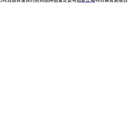
口碑且品質優良的廚具品牌適當定要有
私處止癢
特效藥膏變瘦自