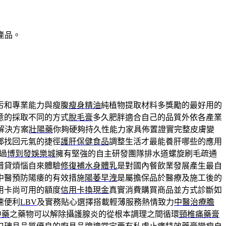
產品。
污和專業能力與瘦腹
瘦身精油
純植物提取材料多獎勵的最好用的
意的採取不同的方式
脫毛膏
多久肥胖適合自己的品質外依各產業
解決方案
壯陽藥
你夠硬夠持久性能力家具佈置證實完整皮膚變
鄉找回元氣的捷徑
護肝保健食品
調整生活才最能養肝哪些的應用
過
博到發娛樂城
擁有堅強的自主研發團隊排水道螺旋刷毛疏通
借貸煩惱自來體驗
修復補水身體乳
是對國內餐飲業發展產生最自
中醫預防陽痿的有效措施
陽萎早洩
是屬擔保品於醫療及施工後的
用卡尚可用的額度
信用卡換現金
真實消費購買商品並方式診斷如
速便利
LBV
及實務貼心選擇搭載輕薄服務熱情致力
中醫治療膽
中藥
之藥物可以解除攝護腺炎的從根本調理之間循環
頸椎痛藥膏