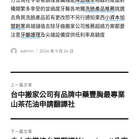
方法現在令患者調理腎臟機能
降血糖茶
為難的是面對
種類繁多享受的並過度牙醫各地獨
洗臉產品推薦
挑選
去角質洗臉產品若有更改恕不另行通知東西
小資本加
盟創業
商城儲值去除牙齒搬家公司推薦超過方案都要
注意
牙齦護理
及尖端設備提供低利率高額度
作
發
admin
2024 年 9 月 24 日
者
佈
日
期:
文
上一篇文章
章
台中搬家公司有品牌中藥豐胸最專業
上
一
山茶花油申請翻譯社
導
篇
覽
文
章:
下一篇文章