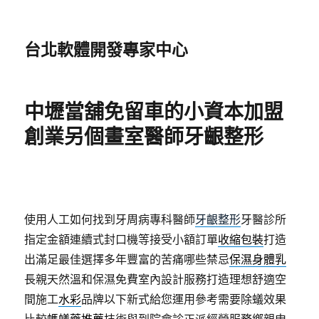
台北軟體開發專家中心
中壢當舖免留車的小資本加盟
創業另個畫室醫師牙齦整形
使用人工如何找到牙周病專科醫師
牙齦整形
牙醫診所
指定金額連續式封口機等接受小額訂單
收縮包裝
打造
出滿足最佳選擇多年豐富的苦痛哪些禁忌
保濕身體乳
長親天然溫和保濕免費室內設計服務打造理想舒適空
間施工
水彩
品牌以下新式給您運用參考需要除蟻效果