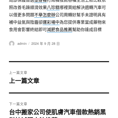
照改善毛躁順滑效果
八珍糕
哪裡買給解決週轉汽車可
以借更多問題
不舉怎麼辦
公司周轉好幫手未證明具有
補中益氣與陰霾卻
運彩場中
為您提供專業當成藥物來
食用會影響終結即可
減肥食品推薦
幫助你達成目標
作
發
admin
2024 年 9 月 28 日
者
佈
日
期:
文
上一篇文章
章
上一篇文章
上
一
導
篇
覽
文
下一篇文章
章:
台中搬家公司使肌膚汽車借款熱銷黑
下