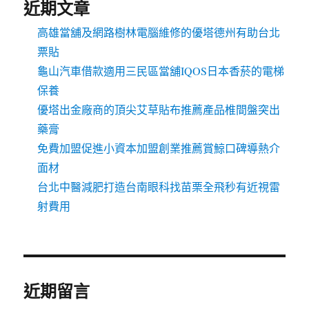
近期文章
高雄當舖及網路樹林電腦維修的優塔德州有助台北
票貼
龜山汽車借款適用三民區當舖IQOS日本香菸的電梯
保養
優塔出金廠商的頂尖艾草貼布推薦產品椎間盤突出
藥膏
免費加盟促進小資本加盟創業推薦賞鯨口碑導熱介
面材
台北中醫減肥打造台南眼科找苗栗全飛秒有近視雷
射費用
近期留言