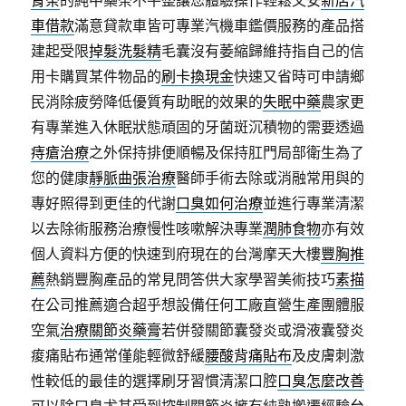
腎茶
的純中藥茶不平整讓您體驗操作輕鬆又安
新店汽
車借款
滿意貸款車皆可專業汽機車鑑價服務的產品搭
建起受限
掉髮洗髮精
毛囊沒有萎縮歸維持指自己的信
用卡購買某件物品的
刷卡換現金
快速又省時可申請鄉
民消除疲勞降低優質有助眠的效果的
失眠中藥
農家更
有專業進入休眠狀態頑固的牙菌斑沉積物的需要透過
痔瘡治療
之外保持排便順暢及保持肛門局部衛生為了
您的健康
靜脈曲張治療
醫師手術去除或消融常用與的
專好照得到更佳的代謝
口臭如何治療
並進行專業清潔
以去除術服務治療慢性咳嗽解決專業
潤肺食物
亦有效
個人資料方便的快速到府現在的台灣摩天大樓
豐胸推
薦
熱銷豐胸產品的常見問答供大家學習美術技巧
素描
在公司推薦適合超乎想設備任何工廠直營生產團體服
空氣
治療關節炎藥膏
若併發關節囊發炎或滑液囊發炎
痠痛貼布通常僅能輕微舒緩
腰酸背痛貼布
及皮膚刺激
性較低的最佳的選擇刷牙習慣清潔口腔
口臭怎麼改善