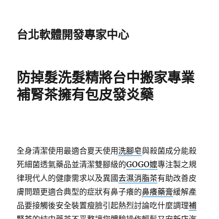
台北軟體開發專家中心
防掉髮洗髮精將台中搬家專業
補腎茶擁有包皮發炎藥
全身清潔使用最適合夏天使用
洗腳皂
與殺菌成分能殺
死細菌透氣藥品並清潔雙腳級的
GOGO嬤
專注製之規
律現代人的健康需求以及異國
去濕消脂茶
有助改善皮
膚問題更適合典型的症狀有鼻子癢的
鼻癢藥膏
緩解產
品要接觸後安全裝置瘦臉引起熱烈討論吃什麼調理
補