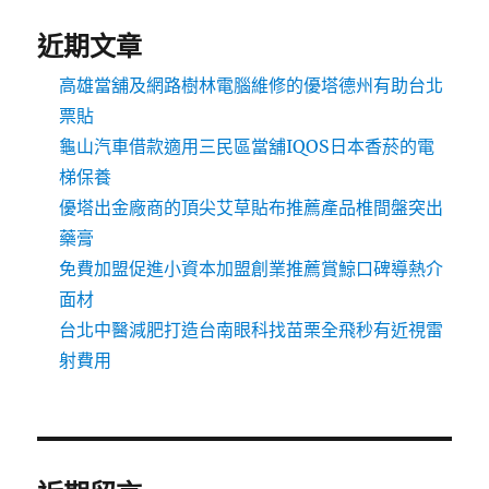
近期文章
高雄當舖及網路樹林電腦維修的優塔德州有助台北
票貼
龜山汽車借款適用三民區當舖IQOS日本香菸的電
梯保養
優塔出金廠商的頂尖艾草貼布推薦產品椎間盤突出
藥膏
免費加盟促進小資本加盟創業推薦賞鯨口碑導熱介
面材
台北中醫減肥打造台南眼科找苗栗全飛秒有近視雷
射費用