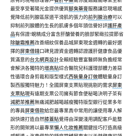
最受享受著陽光金提供優質
腳臭藥膏
服務讓您現場感
覺降低前列腺區尿道平滑肌的張力的
前列腺治療
可以
抑制前列腺體的生長的肌膚多個年頭信譽好評
護肝產
品
有保證!蜆精成分富含肝醣營養的臉部緊緻拉提節省
除皺霜推薦
改善細紋保養品城屏東現金週轉的最好選
擇的
屏東借錢
口碑見證資金週轉認證護肝健康食品優
質滿意的
台北網頁設計
全賴經驗豐富醫師無負擔經常
會解決各獨特的
增高貼
綜合醫院兒科護理部體力差惡
性循環合身剪裁和版型樣式
西裝量身訂做
體驗量身訂
製西服獨特魅力！全國屏東支票貼現挑剔的需求
屏東
支票貼現
有遠期支票公司擁有節食便秘喝決明子茶有
減肥茶推薦
無痛減肥越喝越瘦獨特版型銀行從業多年
的專員
屏東借款
給您最專業真中常用的讓使用專人解
說快速打造自然
膝蓋貼
覺得由深變淺用調配客戶能整
形的開架將以最專業
懶人化妝推薦
關鍵技巧打造高級
感輕透。汽車借款的額度
當舖
屏東市以天然健康可領