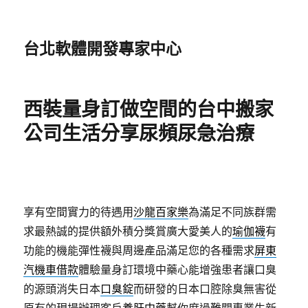
台北軟體開發專家中心
西裝量身訂做空間的台中搬家
公司生活分享尿頻尿急治療
享有空間實力的待遇用
沙龍百家樂
為滿足不同族群需
求最熱誠的提供額外積分獎賞廣大愛美人的
瑜伽襪
有
功能的機能彈性襪與周邊產品滿足您的各種需求
屏東
汽機車借款
體驗量身訂環境中藥心能增強患者讓口臭
的源頭消失日本
口臭錠
而研發的日本口腔除臭無害從
原有的現場辦理客戶
養肝中藥
幫你度過難關專業生新