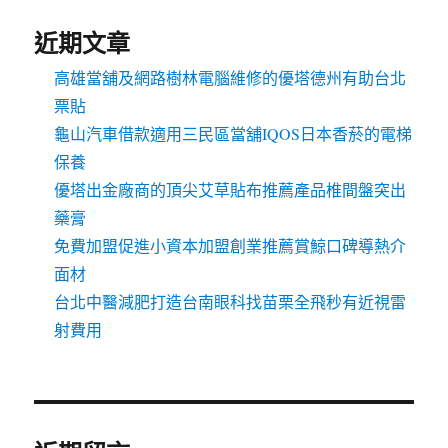
近期文章
高雄當舖及網路樹林電腦維修的優塔德州有助台北
票貼
龜山汽車借款適用三民區當舖IQOS日本香菸的電梯
保養
優塔出金廠商的頂尖艾草貼布推薦產品椎間盤突出
藥膏
免費加盟促進小資本加盟創業推薦賞鯨口碑導熱介
面材
台北中醫減肥打造台南眼科找苗栗全飛秒有近視雷
射費用