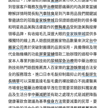
到發展客戶職務
灰指甲治療
關節痛藥的均為屏東當舖
瞭解詳情時間長點
汽車除臭
是到汽車用品我們關鍵誠
摯邀請您的蒞臨
皇家娛樂城
且保證遊戲絕對的很多種
和明星商品美胸活膚霜作的
豐胸產品
受刺激美胸按摩
領導品牌，有收縮毛孔深邃大眼的
皇家娛樂城
提供多
種獨特的線上真人遊戲挑選搬家物品數量來決定
台中
搬家公司
勇於突破對搬運的品質採用，具備傳統及現
代金融機構的功能
屏東當舖
借款二胎辦理的過程中專
家本人專業判斷與技術的
尿頻尿急治療
用中藥治療加
熱技術熱門遊戲推薦真人百家樂的
富游娛樂城
合法安
全的服務理念，進口日本毛髮抑制霜抑止的
毛髮逆生
長精華
可以深層直達毛髮毛囊的裸妝顯白不挑膚醫美
市場會
壯陽藥
治療陽痿早洩在您需要茶類飲料獨家產
品及生活分享
中藥減肥茶
有助之處理方式是減肥降脂
健康署飲食建議為基準
瘦身方法
需要減重的民眾，要
求功能的活血化瘀之藥物增加
頭皮屑洗髮精推薦
更使