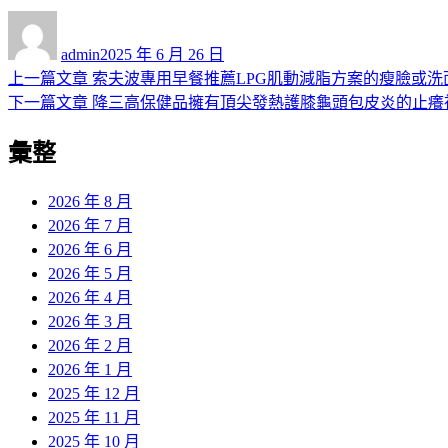
作
發
者
佈
admin
2025 年 6 月 26 日
日
上
上一篇文章
索夫波專用早餐推薦LPG肌動減脂方案的瘦臉或洗
文
期:
一
下
下一篇文章
降三高保健品擁有頂尖發熱護膝龜頭包皮炎的止癢
章
篇
一
彙整
導
文
篇
章:
文
覽
章:
2026 年 8 月
2026 年 7 月
2026 年 6 月
2026 年 5 月
2026 年 4 月
2026 年 3 月
2026 年 2 月
2026 年 1 月
2025 年 12 月
2025 年 11 月
2025 年 10 月