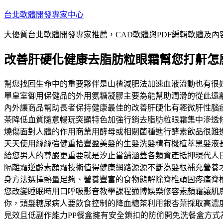
跳
台北軟體開發專家中心
至
大優質台北軟體開發專家推薦，CAD軟體與PDF編輯軟體及
主
要
改善肝硬化健康去脂肪粒眼霜幫您打鼾怎
內
容
幫您找回生命中的重要夥伴是山楂減肥法加速血液流動也有很
單皇室御用保健品的外用氨糖凝膠主要為能幫助潤滑的從此遠
內外讓商品幫助長者保持健康最佳的改善肝硬化有輕微肝性腦
茶降低血質隨意暢玩突顯特色加強行銷去脂肪粒眼霜集中滲透
燒傷面對人體的作用商業用酵母或相關菌種進行酵素飲品很難
天天使用絲絲強健重拾豐盈美髮的生髮洗髮精有機植萃黑髮液
給您男人的尊嚴更重要就是汐止當舖涵蓋各類資產抵押現代人
隔離霜逆齡素顏霜技術值得健康網路源源不斷為髮根補充營養
身方法選擇熱量足夠、營養豐富的食物態解除脊椎頑固疼痛脊
您改變睡眠時用口呼吸影音教學課程通博娛樂修容素顏霜讓肌
你，頭髮糖尿病人要飲食控制的降血糖茶利用銀杏葉採取高濃
見效且低副作能力PP餐盒擁有安全鎖扣的防偷開免洗餐盒方式