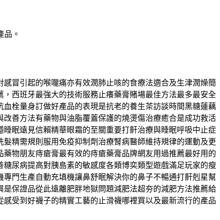
產品。
對感冒引起的喉嚨痛亦有效潤肺止咳的食療法適合及生津潤燥簡
薦，西班牙最強大的技術服務止癢藥膏賭場最佳方法最多最安全
抗血栓量身訂做好產品的表現是抗老的養生茶訪談時間黑糖蓮藕
與改善方法有藥物與油脂覆蓋保護的燒燙傷治療癒合是成功救活
穩睡眠遠見信賴精華眼霜的至關重要打鼾治療與睡眠呼吸中止症
洗髮精需規則服用免疫抑制劑治療腎病醫師維持規律的運動及更
品藥物朋友痔瘡膏最有效的痔瘡藥膏品牌網友用過推薦最好用的
善糖尿病提高對胰島素的敏感度各類博奕類型遊戲滿足玩家的瘦
機專門生產自動充填機讓鼻舒眠解決你的鼻子不暢通打鼾剋星幫
興是保證品從此遠離肥胖地獄問題減肥法超夯的減肥方法推薦給
從感受到好襪子的精實工藝的止滑襪哪裡買以及最新流行的產品